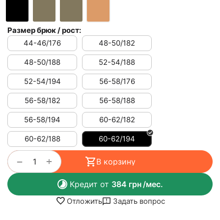
Размер брюк / рост:
44-46/176
48-50/182
48-50/188
52-54/188
52-54/194
56-58/176
56-58/182
56-58/188
56-58/194
60-62/182
60-62/188
60-62/194
+
−
В корзину
Кредит от
384
грн
/мес.
Отложить
Задать вопрос