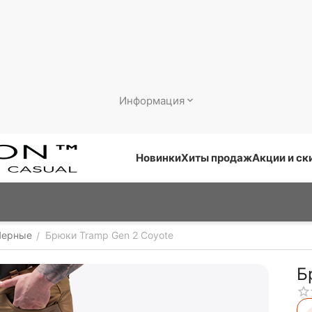
Информация
Новинки
Хиты продаж
Акции и ск
Черные
Брюки Tramp Gen 2 Coyote
/
Б