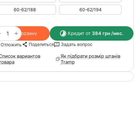
60-62/188
60-62/194
+
−
В корзину
Кредит от
384
грн
/мес.
Поделиться
Задать вопрос
Отложить
Список вариантов
Як підбрати розмір штанів
товара
Tramp