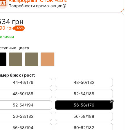
Распродажа "СТОК"-45%
Подробности промо-акции
534‍
грн
90‍
грн
-45%
наличии
ступные цвета
змер брюк / рост:
44-46/176
48-50/182
48-50/188
52-54/188
52-54/194
56-58/176
56-58/182
56-58/188
56-58/194
60-62/182