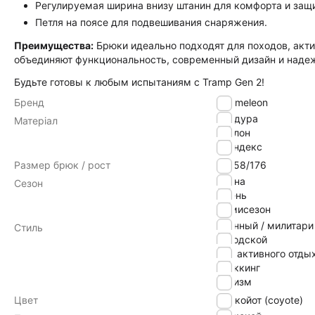
Регулируемая ширина внизу штанин для комфорта и защ
Петля на поясе для подвешивания снаряжения.
Преимущества:
Брюки идеально подходят для походов, акти
объединяют функциональность, современный дизайн и надеж
Будьте готовы к любым испытаниям с Tramp Gen 2!
Бренд
Chameleon
кордура
Матеріал
нейлон
спандекс
Размер брюк / рост
56-58/176
Весна
Сезон
Осень
Демисезон
военный / милитари
Стиль
городской
для активного отды
треккинг
туризм
Цвет
койот (coyote)