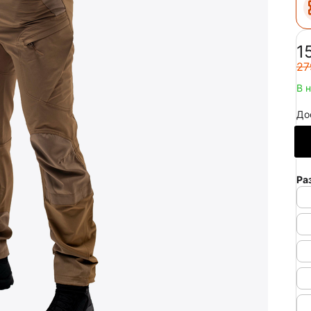
‍1
‍27
В 
До
Ра