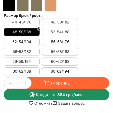
Размер брюк / рост:
44-46/176
48-50/182
48-50/188
52-54/188
52-54/194
56-58/176
56-58/182
56-58/188
56-58/194
60-62/182
60-62/188
60-62/194
+
−
В корзину
Кредит от
384
грн
/мес.
Отложить
Задать вопрос