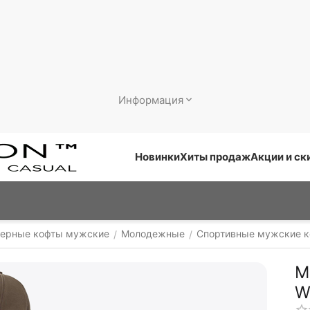
Информация
Новинки
Хиты продаж
Акции и ск
ерные кофты мужские
Молодежные
Спортивные мужские 
/
/
М
W