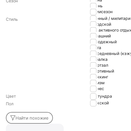
Сезон
Осень
Демисезон
военный / милитари
Стиль
городской
для активного отды
домашний
молодежный
охота
повседневный (кэж
рыбалка
спортзал
спортивный
треккинг
туризм
фитнес
Цвет
тундра
Мужской
Пол
Найти похожие