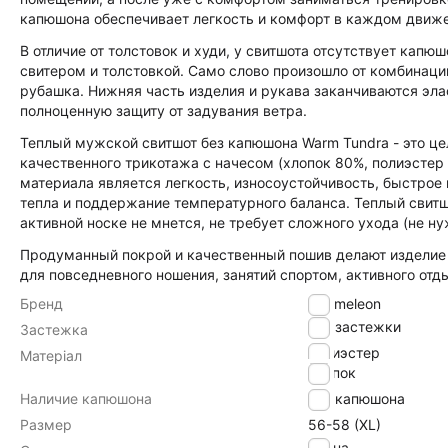
капюшона обеспечивает легкость и комфорт в каждом движе
В отличие от толстовок и худи, у свитшота отсутствует капю
свитером и толстовкой. Само слово произошло от комбинации д
рубашка. Нижняя часть изделия и рукава заканчиваются эл
полноценную защиту от задувания ветра.
Теплый мужской свитшот без капюшона Warm Tundra - это цел
качественного трикотажа с начесом (хлопок 80%, полиэстер
материала является легкость, износоустойчивость, быстрое
тепла и поддержание температурного баланса. Теплый свитш
активной носке не мнется, не требует сложного ухода (не ну
Продуманный покрой и качественный пошив делают изделие
для повседневного ношения, занятий спортом, активного отд
Бренд
Chameleon
без застежки
Застежка
полиэстер
Матеріал
хлопок
Наличие капюшона
без капюшона
Размер
56-58 (XL)
Весна