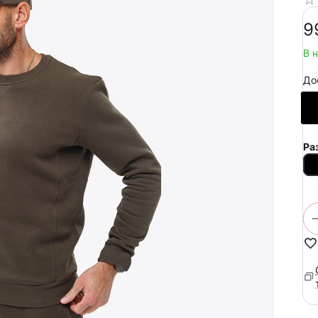
‍9
В 
До
Ра