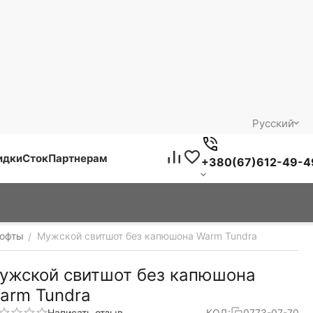
Русский
идки
Сток
Партнерам
+380(67)612-49-4
кофты
Мужской свитшот без капюшона Warm Tundra
/
ужской свитшот без капюшона
arm Tundra
Написать отзыв
КОД:
0773-07-70