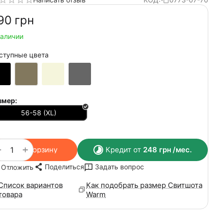
90‍
грн
наличии
ступные цвета
змер:
56-58 (XL)
+
−
В корзину
Кредит от
248
грн
/мес.
Поделиться
Задать вопрос
Отложить
Список вариантов
Как подобрать размер Свитшота
товара
Warm