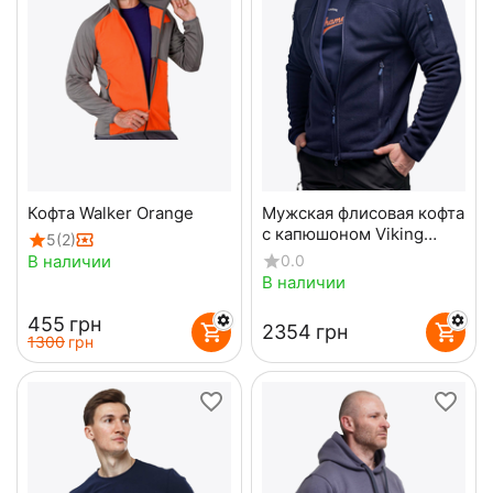
Кофта Walker Orange
Мужская флисовая кофта
с капюшоном Viking
5
(2)
Navy
В наличии
0.0
В наличии
‍455‍
грн
‍2354‍
грн
‍1300‍
грн