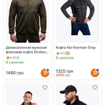
Демисезонная мужская
Кофта Northerman Gray
флисовая кофта Stratus
4
(1)
Olive
В наличии
4.8
(4)
В наличии
‍1325‍
грн
‍1480‍
грн
‍2409‍
грн