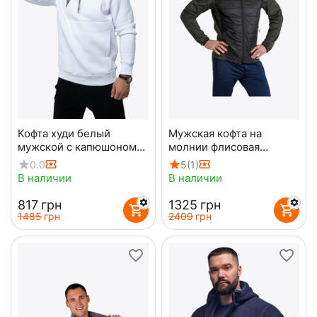
Кофта худи белый
Мужская кофта на
мужской с капюшоном
молнии флисовая
Anorak warm Gen2 White
Northerman Olive
0.0
5
(1)
В наличии
В наличии
‍817‍
грн
‍1325‍
грн
‍1485‍
грн
‍2409‍
грн