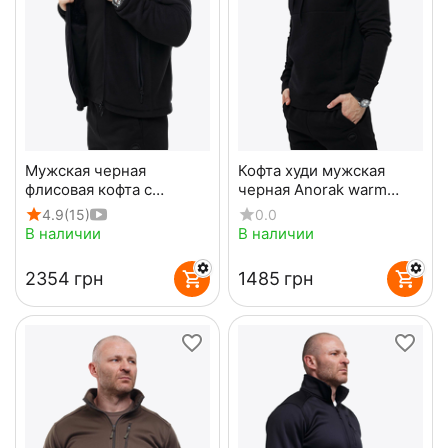
Мужская черная
Кофта худи мужская
флисовая кофта с
черная Anorak warm
капюшоном Viking Black
Gen2 Black
4.9
(15)
0.0
В наличии
В наличии
‍2354‍
грн
‍1485‍
грн