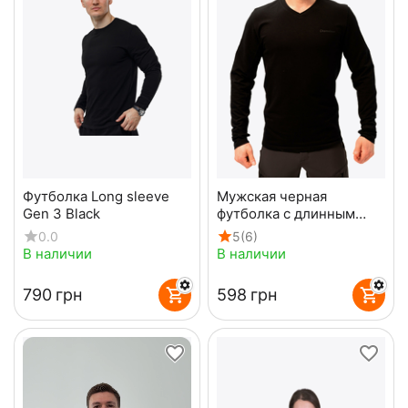
Футболка Long sleeve
Мужская черная
Gen 3 Black
футболка с длинным
рукавом - лонгслив
0.0
5
(6)
LongSleeve Black
В наличии
В наличии
‍790‍
грн
‍598‍
грн