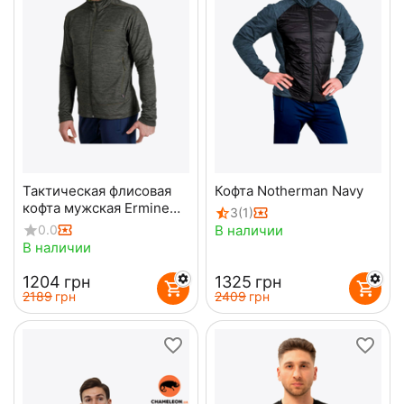
Тактическая флисовая
Кофта Notherman Navy
кофта мужская Ermine
3
(1)
Olive
В наличии
0.0
В наличии
‍1204‍
грн
‍1325‍
грн
‍2189‍
грн
‍2409‍
грн