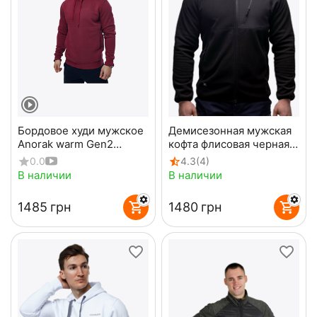
Демисезонная мужская
Бордовое худи мужское
кофта флисовая черная
Anorak warm Gen2
Stratus Black
Burgundy
4.3
(4)
0.0
В наличии
В наличии
‍1485‍
грн
‍1480‍
грн