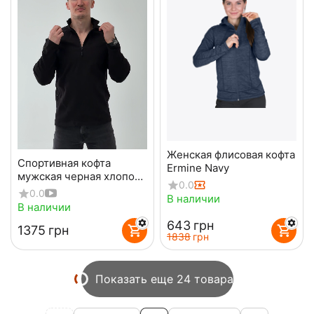
Женская флисовая кофта
Спортивная кофта
Ermine Navy
мужская черная хлопок
0.0
Sporter Gen 3 Black
0.0
В наличии
В наличии
‍643‍
грн
‍1375‍
грн
‍1838‍
грн
Показать еще 24 товара