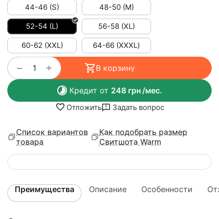
44-46 (S)
48-50 (M)
52-54 (L)
56-58 (XL)
60-62 (XXL)
64-66 (ХХХL)
+
−
В корзину
Кредит от
248
грн
/мес.
Отложить
Задать вопрос
Список вариантов
Как подобрать размер
товара
Свитшота Warm
Преимущества
Описание
Особенности
От