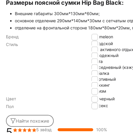
Размеры поясной сумки Hip Bag Black:
Внешние габариты 300мм*130мм*60мм;
основное отделение 290мм*140мм*30мм с сетчатым от
отделение на фронтальной стороне 180мм*80мм*20мм, 
Бренд
Chameleon
городской
Стиль
для активного отды
молодежный
охота
повседневный (кэж
рыбалка
спортивный
треккинг
туризм
Цвет
черный
Унисекс
Пол
Найти похожие
5
5 звёзд
100%