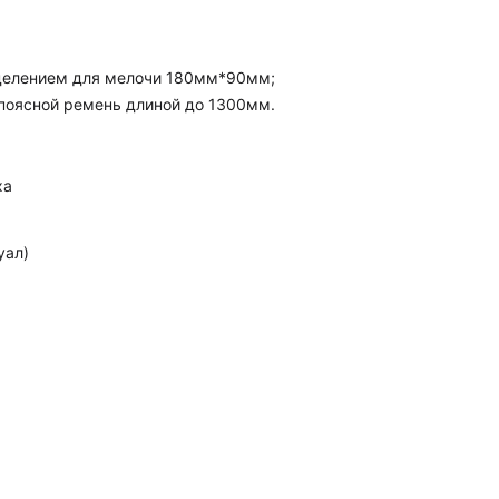
делением для мелочи 180мм*90мм;
поясной ремень длиной до 1300мм.
ха
уал)