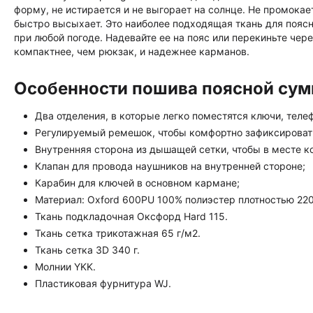
форму, не истирается и не выгорает на солнце. Не промока
быстро высыхает. Это наиболее подходящая ткань для пояс
при любой погоде. Надевайте ее на пояс или перекиньте чер
компактнее, чем рюкзак, и надежнее карманов.
Особенности пошива поясной сумк
Два отделения, в которые легко поместятся ключи, тел
Регулируемый ремешок, чтобы комфортно зафиксироват
Внутренняя сторона из дышащей сетки, чтобы в месте к
Клапан для провода наушников на внутренней стороне;
Карабин для ключей в основном кармане;
Материал: Oxford 600PU 100% полиэстер плотностью 220
Ткань подкладочная Оксфорд Hard 115.
Ткань сетка трикотажная 65 г/м2.
Ткань сетка 3D 340 г.
Молнии YKK.
Пластиковая фурнитура WJ.