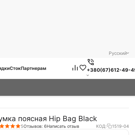
Русский
идки
Сток
Партнерам
+380(67)612-49-4
умка поясная Hip Bag Black
5
Отзывов: 6
Написать отзыв
КОД:
1519-04