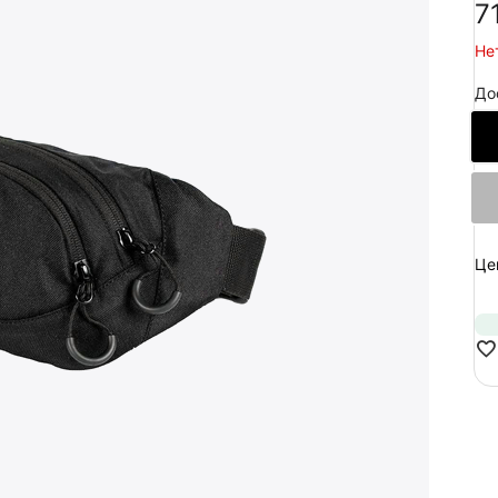
‍7
Не
До
Це