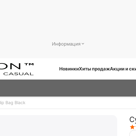
Информация
Новинки
Хиты продаж
Акции и ск
ip Bag Black
С