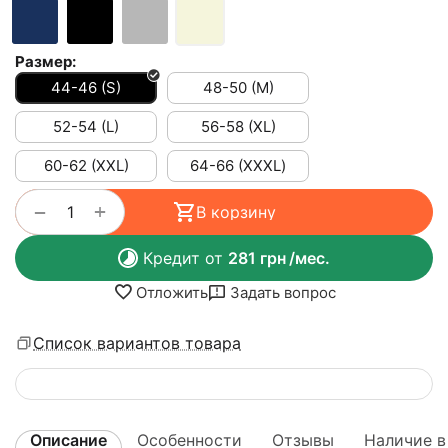
Размер:
44-46 (S)
48-50 (M)
52-54 (L)
56-58 (XL)
60-62 (XXL)
64-66 (ХХХL)
+
−
В корзину
Кредит от
281
грн
/мес.
Отложить
Задать вопрос
Список вариантов товара
Описание
Особенности
Отзывы
Наличие в