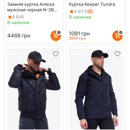
Зимняя куртка Аляска
Куртка Keeper Tundra
мужская черная N-3B
4.9
(13)
Top Gun Black
В наличии
4.8
(4)
В наличии
‍1091‍
грн
‍4466‍
грн
‍3117‍
грн