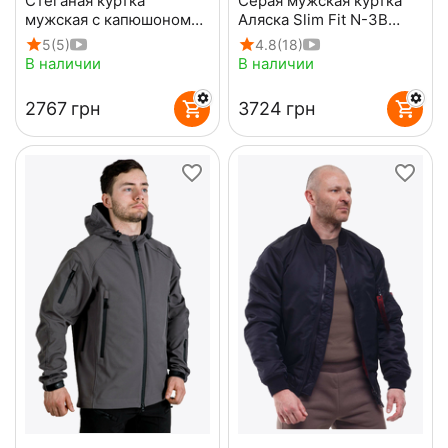
Стеганая куртка
Серая мужская куртка
мужская с капюшоном
Аляска Slim Fit N-3B
Maximus Black черная
Gray удлиненная
5
(5)
4.8
(18)
В наличии
В наличии
‍2767‍
грн
‍3724‍
грн