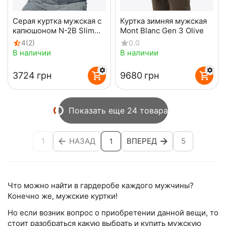
Серая куртка мужская с
Куртка зимняя мужская
капюшоном N-2B Slim
Mont Blanc Gen 3 Olive
Gray зимний бомбер
4
(2)
0.0
В наличии
В наличии
‍3724‍
грн
‍9680‍
грн
Показать еще 24 товара
1
НАЗАД
ВПЕРЕД
5
1
Что можно найти в гардеробе каждого мужчины?
Конечно же, мужские куртки!
Но если возник вопрос о приобретении данной вещи, то
стоит разобраться какую выбрать и купить мужскую