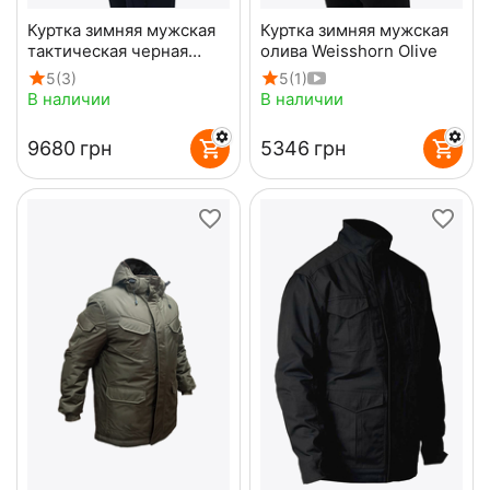
Куртка зимняя мужская
Куртка зимняя мужская
тактическая черная
олива Weisshorn Olive
Mont Blanc Gen3 Black
5
(3)
5
(1)
В наличии
В наличии
‍9680‍
грн
‍5346‍
грн