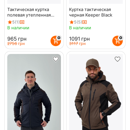
Тактическая куртка
Куртка тактическая
полевая утепленная
черная Keeper Black
олива Olive
5
(1)
5
(5)
В наличии
В наличии
‍965‍
грн
‍1091‍
грн
‍2756‍
грн
‍3117‍
грн