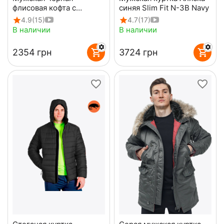
флисовая кофта с
синяя Slim Fit N-3B Navy
капюшоном Viking Black
4.9
(15)
4.7
(17)
В наличии
В наличии
‍2354‍
грн
‍3724‍
грн