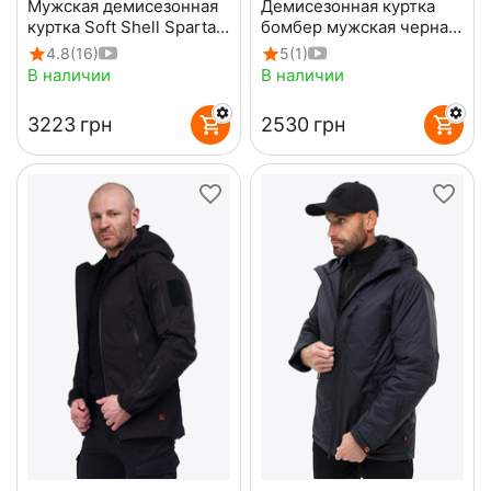
Мужская демисезонная
Демисезонная куртка
куртка Soft Shell Spartan
бомбер мужская черная
Gray
MA-1 Gen 2 Black
4.8
(16)
5
(1)
В наличии
В наличии
‍3223‍
грн
‍2530‍
грн