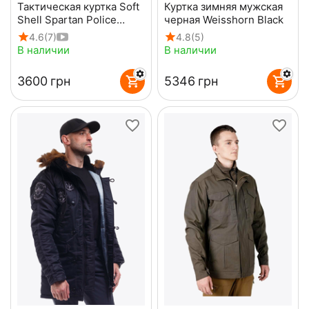
Тактическая куртка Soft
Куртка зимняя мужская
Shell Spartan Police
черная Weisshorn Black
Black черная с
4.6
(7)
4.8
(5)
капюшоном
В наличии
В наличии
‍3600‍
грн
‍5346‍
грн