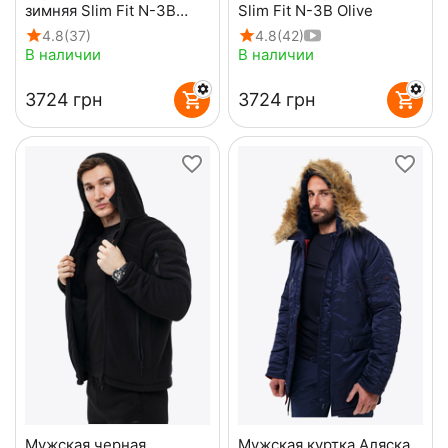
зимняя Slim Fit N-3B
Slim Fit N-3B Olive
Black
4.8
(37)
4.8
(42)
В наличии
В наличии
‍3724‍
грн
‍3724‍
грн
Мужская черная
Мужская куртка Аляска