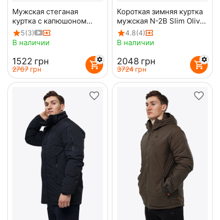
Мужская стеганая
Короткая зимняя куртка
куртка с капюшоном
мужская N-2B Slim Olive
Maximus Olive
бомбер
5
(3)
4.8
(4)
В наличии
В наличии
‍1522‍
грн
‍2048‍
грн
‍2767‍
грн
‍3724‍
грн