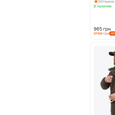
5
(Отзывов:
В наличии
‍965‍
грн
‍2756‍
грн
-6