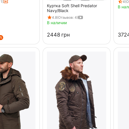
 1)
4
(О
Куртка Soft Shell Predator
В нал
Navy/Black
4.8
(Отзывов: 4)
В наличии
‍2448‍
грн
‍3724
5%