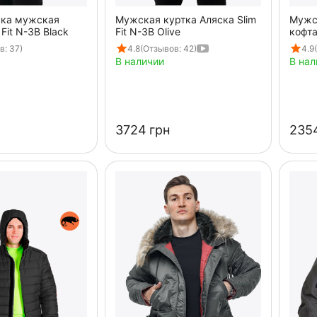
ска мужская
Мужская куртка Аляска Slim
Мужс
 Fit N-3B Black
Fit N-3B Olive
кофта
Black
в: 37)
4.8
(Отзывов: 42)
4.9
В наличии
В нал
‍3724‍
грн
‍2354