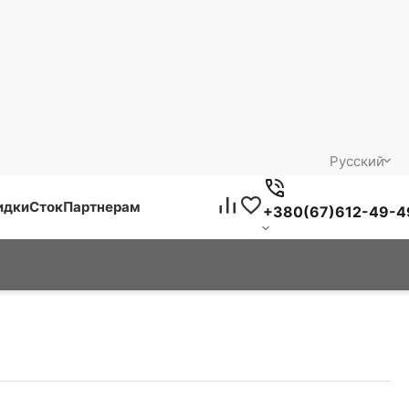
Русский
идки
Сток
Партнерам
+380(67)612-49-4