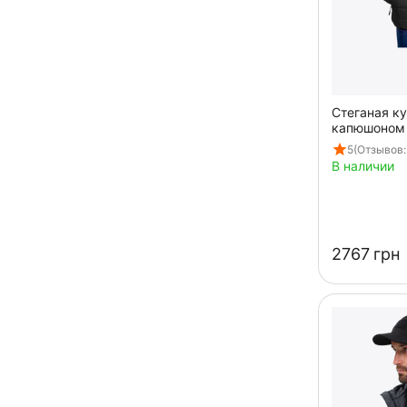
Стеганая к
капюшоном 
черная
5
(Отзывов:
В наличии
‍2767‍
грн