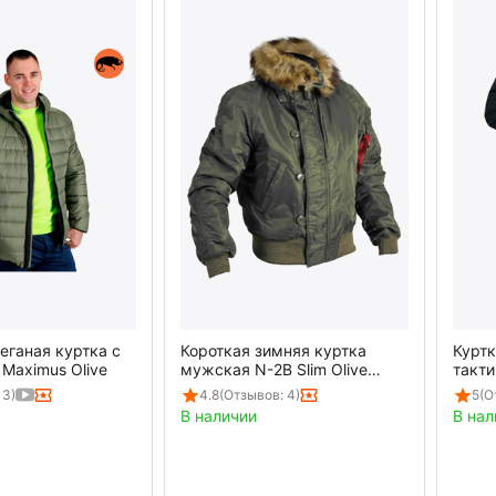
еганая куртка с
Короткая зимняя куртка
Курт
Maximus Olive
мужская N-2B Slim Olive
такти
бомбер
Blanc
 3)
4.8
(Отзывов: 4)
5
(О
В наличии
В нал