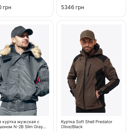
‍
грн
‍5346‍
грн
я куртка мужская с
Куртка Soft Shell Predator
оном N-2B Slim Gray
Olive/Black
ий бомбер