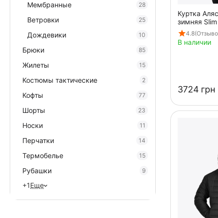
Мембранные
28
Куртка Аля
Ветровки
25
зимняя Slim
4.8
(Отзыво
Дождевики
10
В наличии
Брюки
85
Жилеты
15
Костюмы тактические
2
‍3724‍
грн
Кофты
77
Шорты
23
Носки
11
Перчатки
14
Термобелье
15
Рубашки
9
+1
Еще