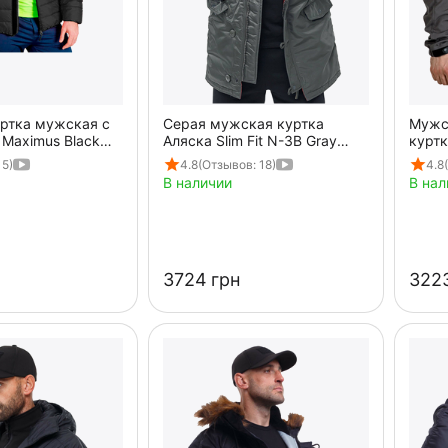
уртка мужская с
Серая мужская куртка
Мужс
Maximus Black
Аляска Slim Fit N-3B Gray
куртк
удлиненная
 5)
4.8
(Отзывов: 18)
4.8
В наличии
В нал
‍3724‍
грн
‍3223