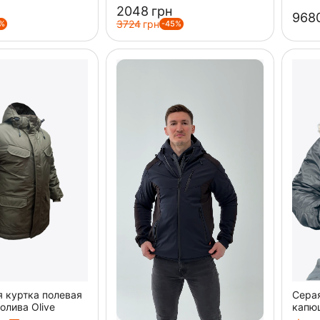
‍2048‍
грн
‍9680
‍3724‍
грн
%
-45%
я куртка полевая
Сера
олива Olive
капюш
зимн