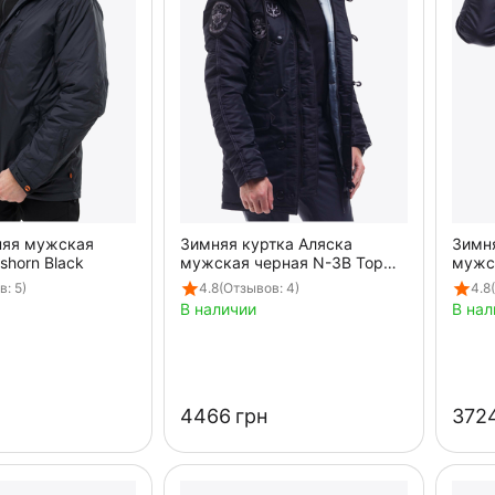
няя мужская
Зимняя куртка Аляска
Зимн
shorn Black
мужская черная N-3B Top
мужск
Gun Black
черн
: 5)
4.8
(Отзывов: 4)
4.8
В наличии
В нал
‍4466‍
грн
‍3724