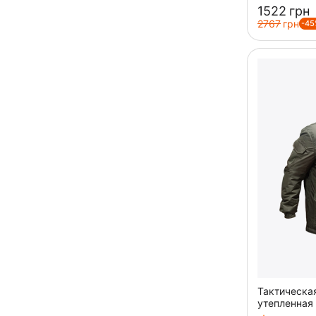
‍1522‍
грн
‍2767‍
грн
-45
Тактическа
утепленная 