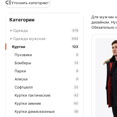
Уточнить категорию
Для мужчин н
Категории
дизайном. Ну
Обязательно н
Одежда
476
Одежда мужская
444
Куртки
123
Пуховики
6
Бомберы
14
Парки
8
Аляски
9
Софтшелл
23
Куртки тактические
42
Куртки зимние
40
Куртки демисезонные
56