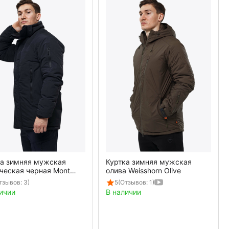
ка зимняя мужская
Куртка зимняя мужская
ческая черная Mont
олива Weisshorn Olive
 Gen3 Black
тзывов: 3)
5
(Отзывов: 1)
ичии
В наличии