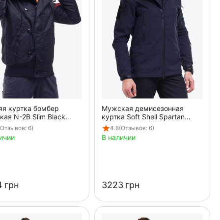
яя куртка бомбер
Мужская демисезонная
ая N-2B Slim Black
куртка Soft Shell Spartan
ая
Navy
(Отзывов: 6)
4.8
(Отзывов: 6)
ичии
В наличии
‍
грн
‍3223‍
грн