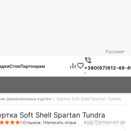
Русский
идки
Сток
Партнерам
+380(67)612-49-4
кие демисезонные куртки
Куртка Soft Shell Spartan Tundra
/
уртка Soft Shell Spartan Tundra
5
Отзывов: 1
Написать отзыв
КОД:
07031-07-20