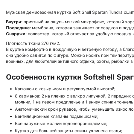
Мужская демисезонная куртка Soft Shell Spartan Tundra сшита
Внутри:
приятный на ощупь мягкий микрофлис, который хоро
Посредине:
мембрана, которая защищает от осадков и подд
Снаружи:
полиэстер, который отвечает за удобную посадку к
Плотность ткани 276 г/м2.
В куртке комфортно в дождливую и ветреную погоду, а благ
она удобно садится по фигуре. Можно носить при температур
военных, для любителей активного отдыха, охоты, рыбалки 
Особенности куртки Softshell Spar
Капюшон с козырьком и регулируемой высотой;
8 карманов: 2 на плечах с велкро липучкой, 2 передних
молнии, 1 на левом предплечье и 1 внизу спинки тоннель
Анатомический крой рукавов, чтобы уменьшить износ ло
Вентиляционные клапаны подмышками;
Все наружные молнии водонепроницаемые;
Куртка для большей защиты спины удлинена сзади;