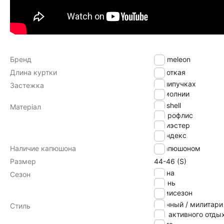
Бренд
Chameleon
Длина куртки
Короткая
на липучках
Застежка
на молнии
softshell
Матеріал
микрофлис
полиэстер
спандекс
Наличие капюшона
с капюшоном
Размер
44-46 (S)
Весна
Сезон
Осень
Демисезон
военный / милитари
Стиль
для активного отды