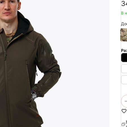
‍3
В 
До
Ра