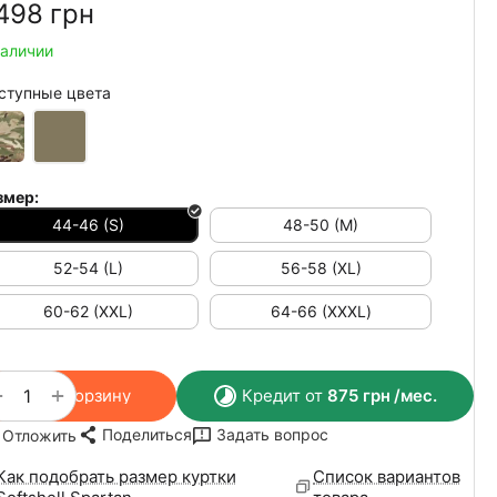
498‍
грн
наличии
ступные цвета
змер:
44-46 (S)
48-50 (M)
52-54 (L)
56-58 (XL)
60-62 (XXL)
64-66 (ХХХL)
+
−
В корзину
Кредит от
875
грн
/мес.
Поделиться
Задать вопрос
Отложить
Как подобрать размер куртки
Список вариантов