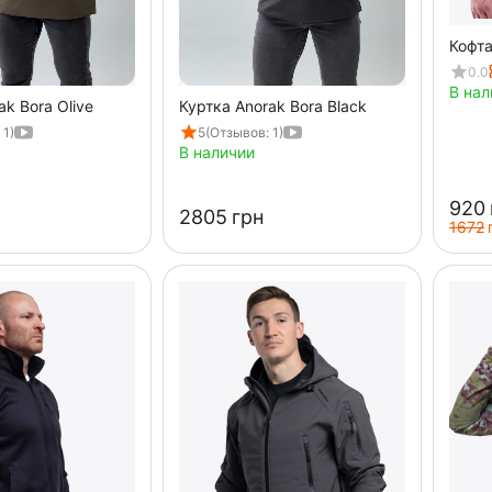
Кофта
0.0
В нал
ak Bora Olive
Куртка Anorak Bora Black
 1)
5
(Отзывов: 1)
В наличии
‍920‍
‍2805‍
грн
‍1672‍