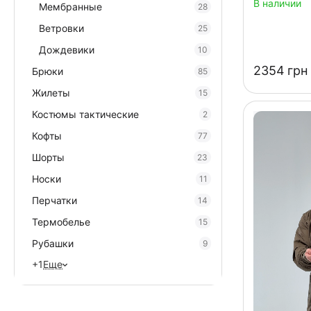
В наличии
Мембранные
28
Ветровки
25
Дождевики
10
‍2354‍
грн
Брюки
85
Жилеты
15
Костюмы тактические
2
Кофты
77
Шорты
23
Носки
11
Перчатки
14
Термобелье
15
Рубашки
9
+1
Еще