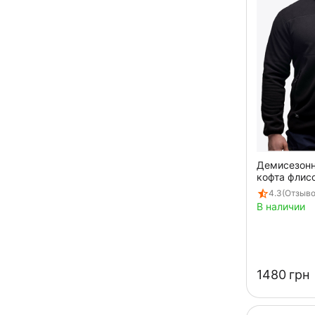
Демисезон
кофта флис
Stratus Blac
4.3
(Отзыво
В наличии
‍1480‍
грн