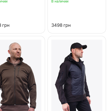
ичии
В наличии
‍
грн
‍3498‍
грн