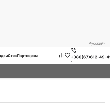
Русский
идки
Сток
Партнерам
+380(67)612-49-4