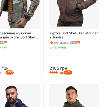
сезонная мужская
Куртка Soft Shell Gladiator gen
а для охоты Soft Shell
2 Tundra
an Util Cam
5
(Отзывов: 1)
ичии
В наличии
‍
грн
‍2105‍
грн
грн
‍3828‍
грн
-65%
-45%