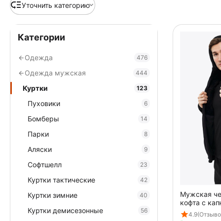
Уточнить категорию
Категории
Одежда
476
Одежда мужская
444
Куртки
123
Пуховики
6
Бомберы
14
Парки
8
Аляски
9
Софтшелл
23
Куртки тактические
42
Мужская че
Куртки зимние
40
кофта с кап
Куртки демисезонные
56
Black
4.9
(Отзывов