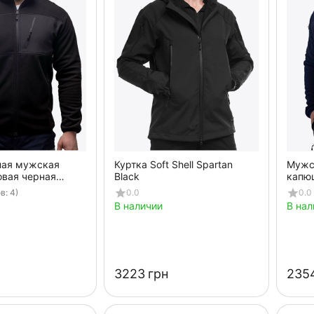
ная мужская
Куртка Soft Shell Spartan
Мужс
овая черная
Black
капю
k
в: 4)
0.0
0.0
В наличии
В нал
‍3223‍
грн
‍2354