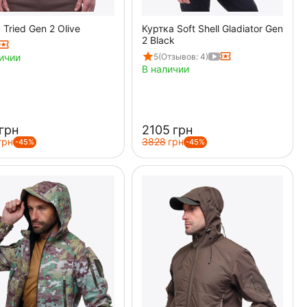
 Tried Gen 2 Olive
Куртка Soft Shell Gladiator Gen
2 Black
5
(Отзывов: 4)
ичии
В наличии
грн
‍2105‍
грн
грн
‍3828‍
грн
-45%
-45%