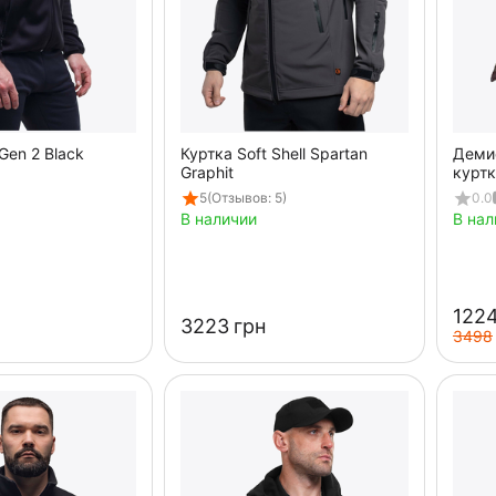
Gen 2 Black
Куртка Soft Shell Spartan
Деми
Graphit
куртк
Spart
5
(Отзывов: 5)
0.0
В наличии
В нал
‍1224
‍3223‍
грн
‍3498‍