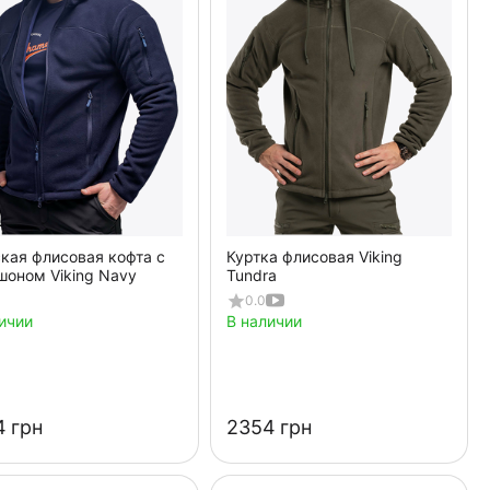
кая флисовая кофта с
Куртка флисовая Viking
шоном Viking Navy
Tundra
0.0
ичии
В наличии
‍
грн
‍2354‍
грн