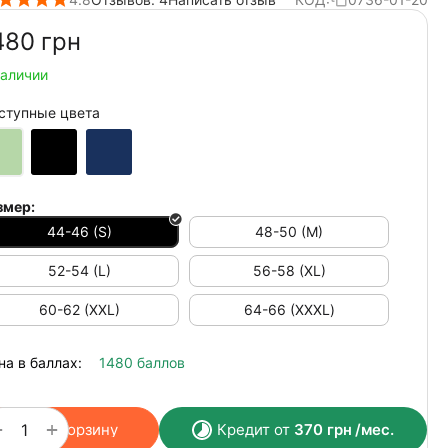
480‍
грн
наличии
ступные цвета
змер:
44-46 (S)
48-50 (M)
52-54 (L)
56-58 (XL)
60-62 (XXL)
64-66 (ХХХL)
на в баллах:
1480 баллов
+
−
В корзину
Кредит от
370
грн
/мес.