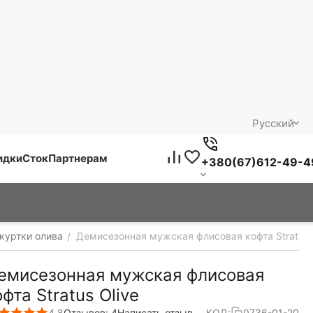
Русский
идки
Сток
Партнерам
+380(67)612-49-4
куртки олива
Демисезонная мужская флисовая кофта Stratus 
/
емисезонная мужская флисовая
офта Stratus Olive
4.8
Отзывов: 4
Написать отзыв
КОД:
0736-01-20