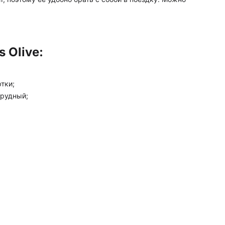
 Olive:
тки;
грудный;