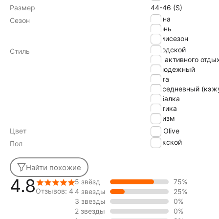
Размер
44-46 (S)
Весна
Сезон
Осень
Демисезон
городской
Стиль
для активного отды
молодежный
охота
повседневный (кэж
рыбалка
тактика
туризм
Цвет
Olive
Мужской
Пол
Найти похожие
4.8
5 звёзд
75%
Отзывов: 4
4 звезды
25%
3 звезды
0%
2 звезды
0%