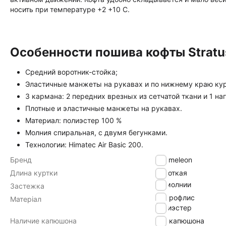
носить при температуре +2 +10 С.
Особенности пошива кофты Stratus
Средний воротник-стойка;
Эластичные манжеты на рукавах и по нижнему краю кур
3 кармана: 2 передних врезных из сетчатой ткани и 1 на
Плотные и эластичные манжеты на рукавах.
Материал: полиэстер 100 %
Молния спиральная, с двумя бегунками.
Технологии: Himatec Air Basic 200.
Бренд
Chameleon
Длина куртки
Короткая
на молнии
Застежка
микрофлис
Матеріал
полиэстер
Наличие капюшона
без капюшона