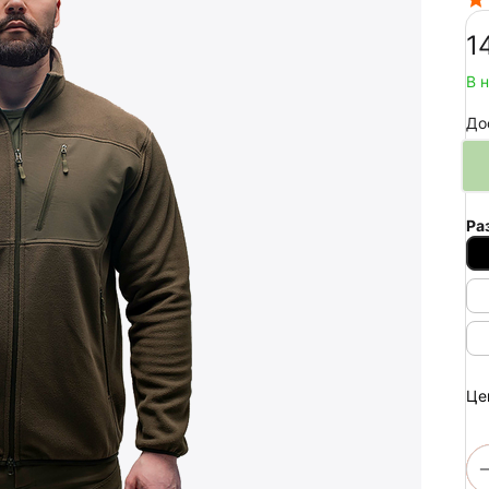
‍1
В 
До
Ра
Це