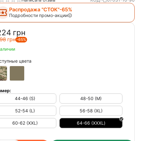
Распродажа "СТОК"-65%
Подробности промо-акции
224‍
грн
98‍
грн
-65%
наличии
ступные цвета
змер:
44-46 (S)
48-50 (M)
52-54 (L)
56-58 (XL)
60-62 (XXL)
64-66 (ХХХL)