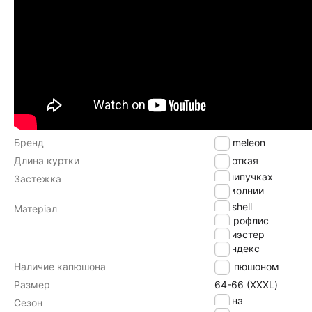
Бренд
Chameleon
Длина куртки
Короткая
на липучках
Застежка
на молнии
softshell
Матеріал
микрофлис
полиэстер
спандекс
Наличие капюшона
с капюшоном
Размер
64-66 (ХХХL)
Весна
Сезон