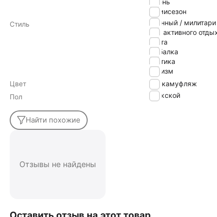
Осень
Демисезон
военный / милитари
Стиль
для активного отды
охота
рыбалка
тактика
туризм
Цвет
камуфляж
Мужской
Пол
Найти похожие
Отзывы не найдены
Оставить отзыв на этот товар