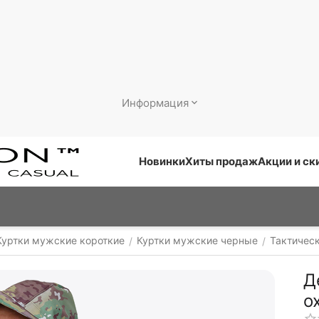
Информация
Новинки
Хиты продаж
Акции и ск
Куртки мужские короткие
Куртки мужские черные
Тактичес
/
/
Д
о