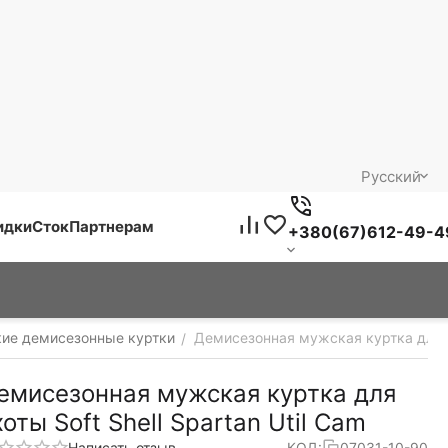
Русский
идки
Сток
Партнерам
+380(67)612-49-4
кие демисезонные куртки
Демисезонная мужская куртка для ох
/
емисезонная мужская куртка для
хоты Soft Shell Spartan Util Cam
Написать отзыв
КОД:
07031-10-90