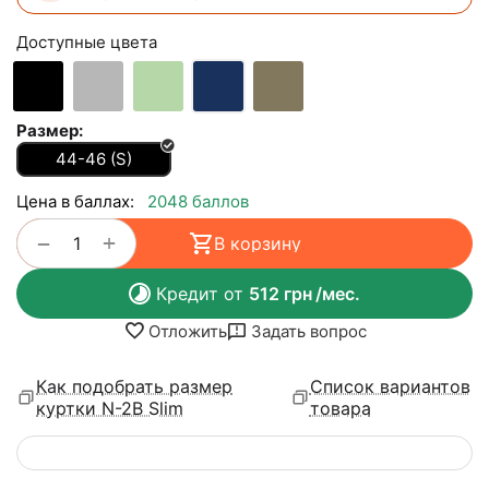
Доступные цвета
Размер:
44-46 (S)
Цена в баллах:
2048 баллов
+
−
В корзину
Кредит от
512
грн
/мес.
Отложить
Задать вопрос
Как подобрать размер
Список вариантов
куртки N-2B Slim
товара