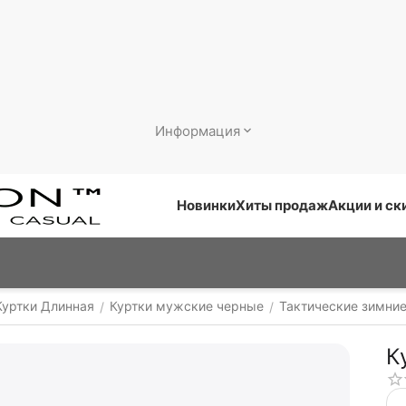
Информация
Новинки
Хиты продаж
Акции и ск
Куртки Длинная
Куртки мужские черные
Тактические зимние
/
/
К