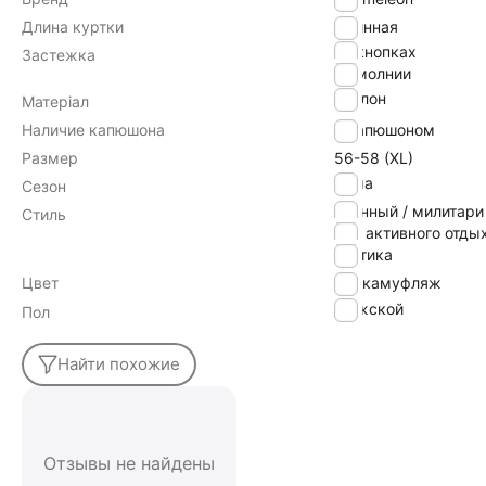
Длина куртки
Длинная
на кнопках
Застежка
на молнии
нейлон
Матеріал
Наличие капюшона
с капюшоном
Размер
56-58 (XL)
Зима
Сезон
военный / милитари
Стиль
для активного отды
тактика
Цвет
камуфляж
Мужской
Пол
Найти похожие
Отзывы не найдены