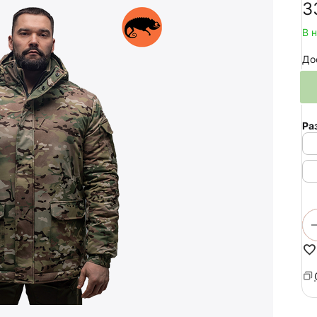
‍3
В 
До
Ра