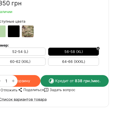
350‍
грн
наличии
ступные цвета
змер:
52-54 (L)
56-58 (XL)
60-62 (XXL)
64-66 (ХХХL)
+
−
В корзину
Кредит от
838
грн
/мес.
Поделиться
Задать вопрос
Отложить
Список вариантов товара