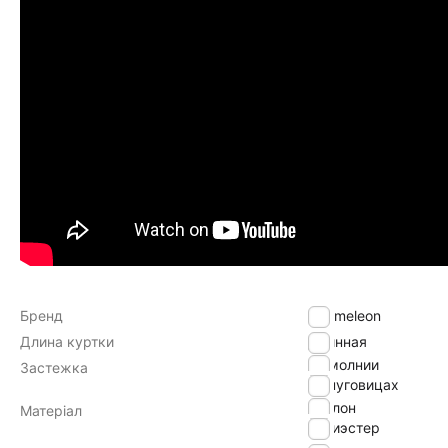
Бренд
Chameleon
Длина куртки
Длинная
на молнии
Застежка
на пуговицах
нейлон
Матеріал
полиэстер