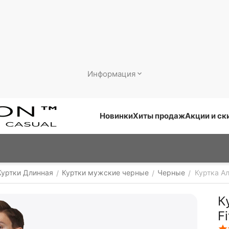
Информация
Новинки
Хиты продаж
Акции и ск
Куртки Длинная
Куртки мужские черные
Черные
Куртка Ал
/
/
/
К
F