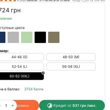
724‍
грн
наличии
ступные цвета
змер:
44-46 (S)
48-50 (M)
52-54 (L)
56-58 (XL)
60-62 (XXL)
на в баллах:
3724 балла
+
−
В корзину
Кредит от
931
грн
/мес.