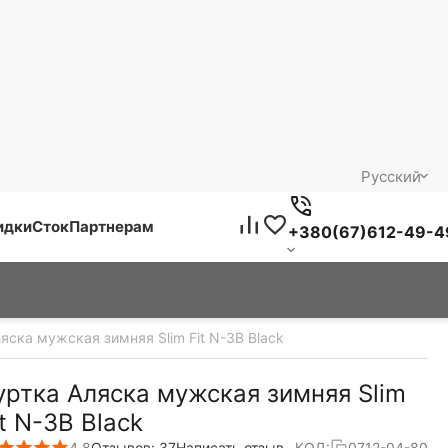
Русский
идки
Сток
Партнерам
+380(67)612-49-4
яска мужская зимняя Slim Fit N-3B Black
уртка Аляска мужская зимняя Slim
it N-3B Black
4.8
Отзывов: 37
Написать отзыв
КОД:
0712-04-80