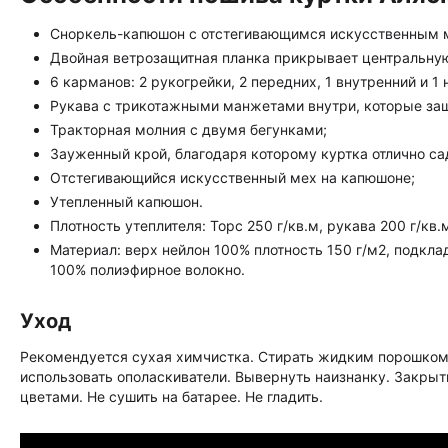
Сноркель-капюшон с отстегивающимся искусственным ме
Двойная ветрозащитная планка прикрывает центральну
6 карманов: 2 рукогрейки, 2 передних, 1 внутренний и 1 
Рукава с трикотажными манжетами внутри, которые защ
Тракторная молния с двумя бегунками;
Зауженный крой, благодаря которому куртка отлично са
Отстегивающийся искусственный мех на капюшоне;
Утепленный капюшон.
Плотность утеплителя: Торс 250 г/кв.м, рукава 200 г/кв.
Материал: верх нейлон 100% плотность 150 г/м2, подкла
100% полиэфирное волокно.
Уход
Рекомендуется сухая химчистка. Стирать жидким порошком 
использовать ополаскиватели. Вывернуть наизнанку. Закрыт
цветами. Не сушить на батарее. Не гладить.