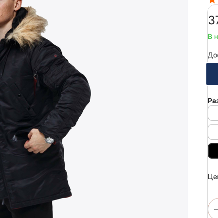
‍3
В 
До
Ра
Це