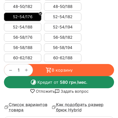
48-50/182
48-50/188
52-54/176
52-54/182
52-54/188
52-54/194
56-58/176
56-58/182
56-58/188
56-58/194
60-62/182
60-62/188
+
−
В корзину
Кредит от
580
грн
/мес.
Отложить
Задать вопрос
Список вариантов
Как подобрать размер
товара
брюк Hybrid