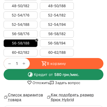
48-50/182
48-50/188
52-54/176
52-54/182
52-54/188
52-54/194
56-58/176
56-58/182
56-58/188
56-58/194
60-62/182
60-62/188
+
−
В корзину
Кредит от
580
грн
/мес.
Отложить
Задать вопрос
Список вариантов
Как подобрать размер
товара
брюк Hybrid