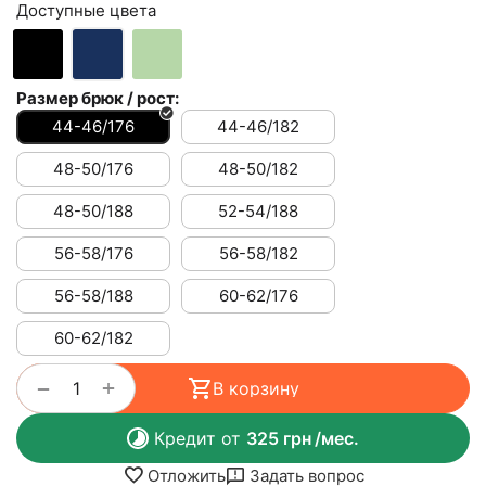
Доступные цвета
Размер брюк / рост:
44-46/176
44-46/182
48-50/176
48-50/182
48-50/188
52-54/188
56-58/176
56-58/182
56-58/188
60-62/176
60-62/182
+
−
В корзину
Кредит от
325
грн
/мес.
Отложить
Задать вопрос