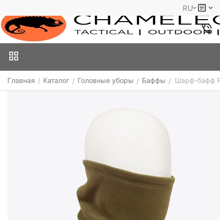
RU
Главная
Каталог
Головные уборы
Баффы
Шарф-бафф F
/
/
/
/