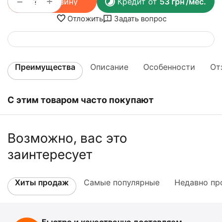
+
−
В корзину
Кредит от
53
грн
/мес.
Отложить
Задать вопрос
Преимущества
Описание
Особенности
От
С этим товаром часто покупают
Возможно, вас это
заинтересует
Хиты продаж
Самые популярные
Недавно пр