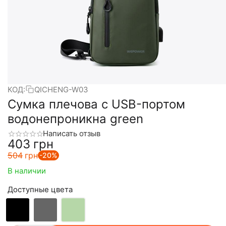
КОД:
QICHENG-W03
Сумка плечова с USB-портом
водонепроникна green
Написать отзыв
‍403‍
грн
‍504‍
грн
-20%
В наличии
Доступные цвета