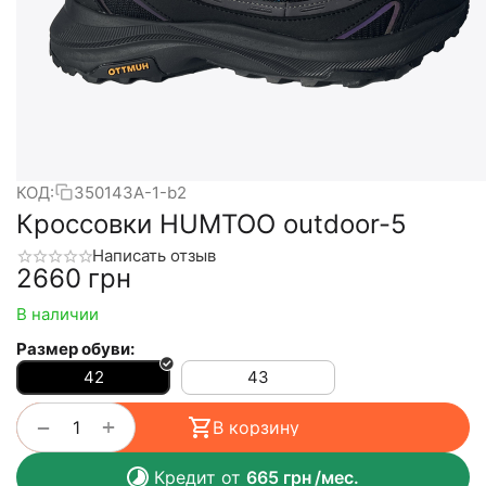
КОД:
350143А-1-b2
Кроссовки HUMTOO outdoor-5
Написать отзыв
‍2660‍
грн
В наличии
Размер обуви:
42
43
+
−
В корзину
Кредит от
665
грн
/мес.