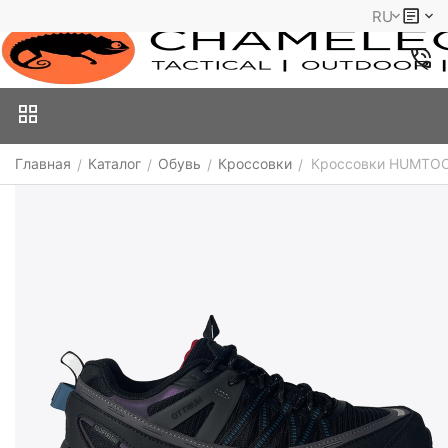
RU
Главная
Каталог
Обувь
Кроссовки
Кроссовки HUMTOO
/
/
/
/