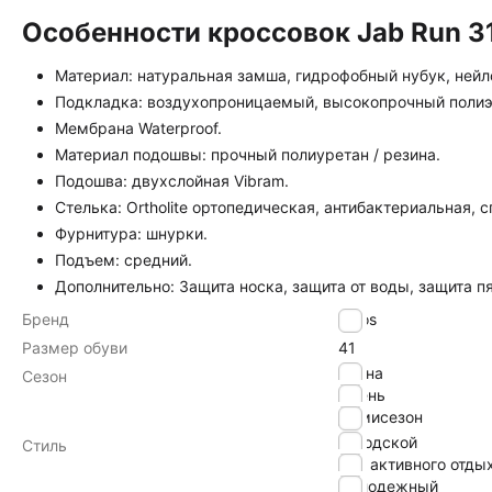
Особенности кроссовок Jab Run 31
Материал: натуральная замша, гидрофобный нубук, нейл
Подкладка: воздухопроницаемый, высокопрочный полиэ
Мембрана Waterproof.
Материал подошвы: прочный полиуретан / резина.
Подошва: двухслойная Vibram.
Стелька: Ortholite ортопедическая, антибактериальная,
Фурнитура: шнурки.
Подъем: средний.
Дополнительно: Защита носка, защита от воды, защита п
Бренд
Lytos
Размер обуви
41
Весна
Сезон
Осень
Демисезон
городской
Стиль
для активного отды
молодежный