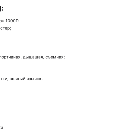
:
он 1000D.
стер;
 спортивная, дышащая, съемная;
ятки, вшитый язычок.
ха