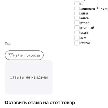
охота
повседневный (кэж
полиция
рыбалка
спортзал
спортивный
треккинг
туризм
Мужской
Пол
Найти похожие
Отзывы не найдены
Оставить отзыв на этот товар