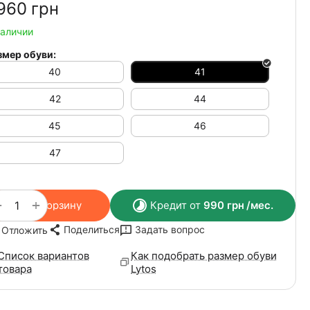
960‍
грн
наличии
змер обуви:
40
41
42
44
45
46
47
+
−
В корзину
Кредит от
990
грн
/мес.
Поделиться
Задать вопрос
Отложить
Список вариантов
Как подобрать размер обуви
товара
Lytos