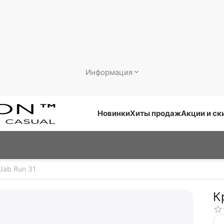
Информация
Новинки
Хиты продаж
Акции и ск
Jab Run 31
К