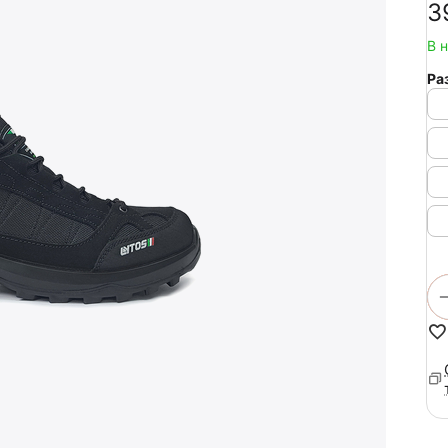
‍3
В 
Ра