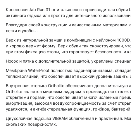
Кроссовки Jab Run 31 от итальянского производителя обуви 
активного отдыха или просто для интенсивного использовани
Благодаря своей конструкции и качественным материалам 
легки и удобны.
Верх из натуральной замши в комбинации с нейлоном 1000
и хорошо держит форму. Верх обуви так сконструирован, ч
при этом фиксацию стопы, что гарантирует безопасность и к
Носок и пятка с дополнительной защитой, укреплены специа
Мембрана WaterProof полностью водонепроницаема, облада
теплоизоляцией, что обеспечивает высокий уровень защиты 
Внутренняя стелька Ortholite обеспечивает дополнительную
Ortholite является мировым лидером в производстве стелек
открытыми порами, что обеспечивает многочисленные преим
амортизация, высокая воздухопроницаемость за счет откры
удаляются, и антибактериальная функция, грибков, бактерий
Двухслойная подошва VIBRAM облегченная и практичная. Мо
скользких поверхностях.