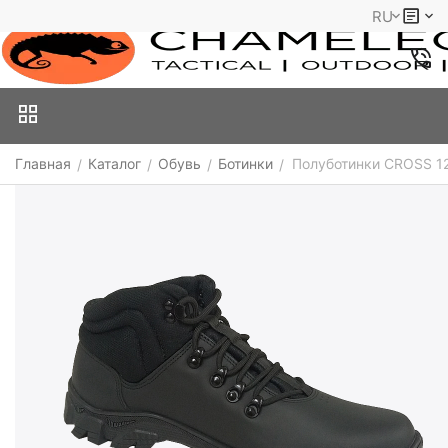
RU
Главная
Каталог
Обувь
Ботинки
Полуботинки CROSS 12
/
/
/
/