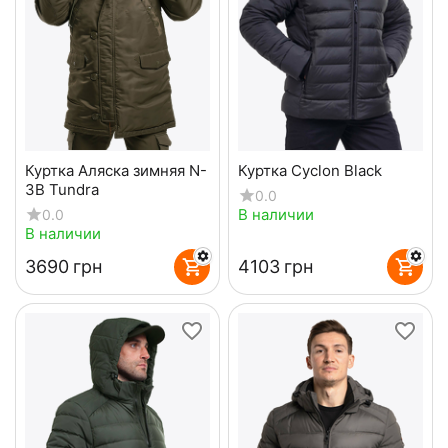
Куртка Аляска зимняя N-
Куртка Cyclon Black
3B Tundra
0.0
В наличии
0.0
В наличии
‍3690‍
грн
‍4103‍
грн