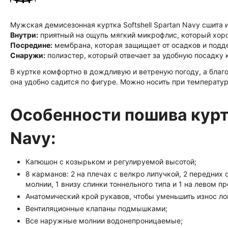
Мужская демисезонная куртка Softshell Spartan Navy сшита и
Внутри:
приятный на ощупь мягкий микрофлис, который хоро
Посредине:
мембрана, которая защищает от осадков и подд
Снаружи:
полиэстер, который отвечает за удобную посадку к
В куртке комфортно в дождливую и ветреную погоду, а благ
она удобно садится по фигуре. Можно носить при температур
Особенности пошива куртк
Navy:
Капюшон с козырьком и регулируемой высотой;
8 карманов: 2 на плечах с велкро липучкой, 2 передних
молнии, 1 внизу спинки тоннельного типа и 1 на левом п
Анатомический крой рукавов, чтобы уменьшить износ ло
Вентиляционные клапаны подмышками;
Все наружные молнии водонепроницаемые;