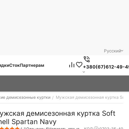
Русский
идки
Сток
Партнерам
+380(67)612-49-4
кие демисезонные куртки
Мужская демисезонная куртка Soft S
/
ужская демисезонная куртка Soft
hell Spartan Navy
4.8
Отзывов: 6
Написать отзыв
КОД:
0703-35-40