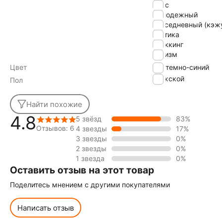
дснс
молодежный
повседневный (кэж
тактика
треккинг
туризм
Цвет
темно-синий
Мужской
Пол
Найти похожие
4.8
5 звёзд
83%
Отзывов: 6
4 звезды
17%
3 звезды
0%
2 звезды
0%
1 звезда
0%
Оставить отзыв на этот товар
Поделитесь мнением с другими покупателями
Написать отзыв