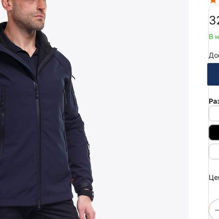
‍3
В 
До
Ра
Це