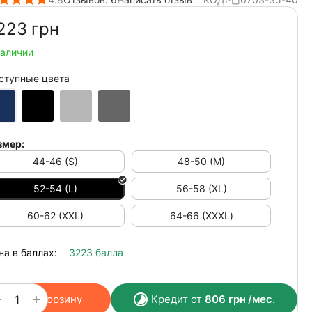
223‍
грн
наличии
ступные цвета
змер:
44-46 (S)
48-50 (M)
52-54 (L)
56-58 (XL)
60-62 (XXL)
64-66 (ХХХL)
на в баллах:
3223 балла
+
−
В корзину
Кредит от
806
грн
/мес.