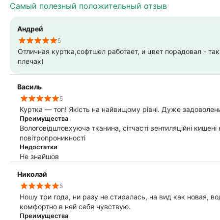
Самый полезный положительный отзыв
Андрей
5
Отличная куртка,софтшел работает, и цвет порадовал - та
плечах)
Василь
5
Куртка — топ! Якість на найвищому рівні. Дуже задоволен
Преимущества
Вологовідштовхуюча тканина, сітчасті вентиляційні кишені 
повітропроникності
Недостатки
Не знайшов
Николай
5
Ношу три года, ни разу не стиралась, на вид как новая, в
комфортно в ней себя чувствую.
Преимущества