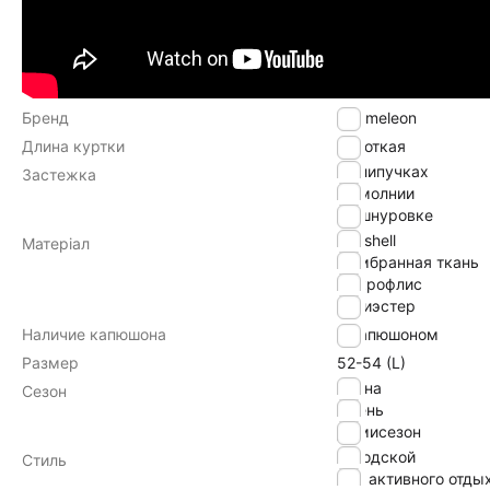
Бренд
Chameleon
Длина куртки
Короткая
на липучках
Застежка
на молнии
на шнуровке
softshell
Матеріал
мембранная ткань
микрофлис
полиэстер
Наличие капюшона
с капюшоном
Размер
52-54 (L)
Весна
Сезон
Осень
Демисезон
городской
Стиль
для активного отды