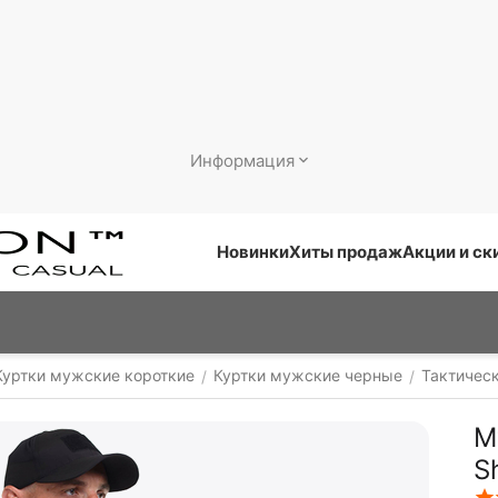
Информация
Новинки
Хиты продаж
Акции и ск
Куртки мужские короткие
Куртки мужские черные
Тактичес
/
/
М
S