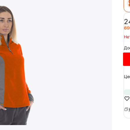
‍2
‍69
Не
До
Це