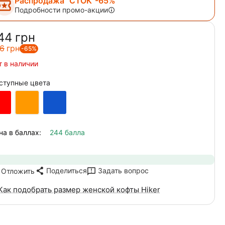
Распродажа "СТОК"-65%
Подробности промо-акции
44‍
грн
6‍
грн
-65%
т в наличии
ступные цвета
на в баллах:
244 балла
Поделиться
Задать вопрос
Отложить
Как подобрать размер женской кофты Hiker