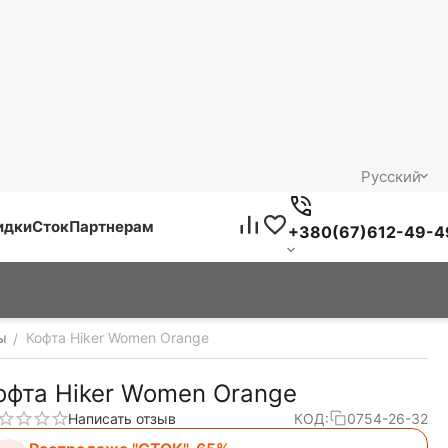
Русский
идки
Сток
Партнерам
+380(67)612-49-4
ы
Кофта Hiker Women Orange
/
офта Hiker Women Orange
Написать отзыв
КОД:
0754-26-32