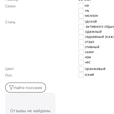
Весна
Сезон
Осень
Демисезон
городской
Стиль
для активного отды
молодежный
повседневный (кэж
спортзал
спортивный
треккинг
туризм
фитнес
Цвет
оранжевый
Женский
Пол
Найти похожие
Отзывы не найдены