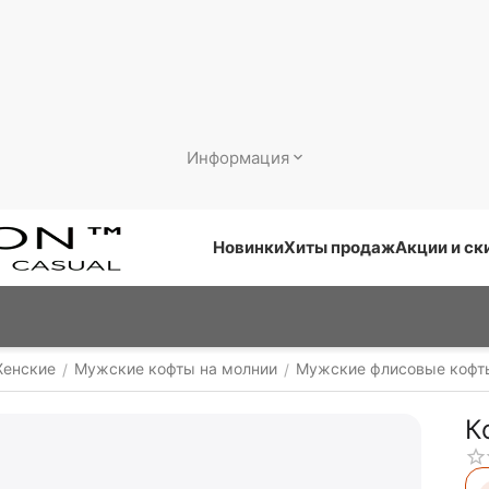
Информация
Новинки
Хиты продаж
Акции и ск
енские
Мужские кофты на молнии
Мужские флисовые кофт
/
/
К