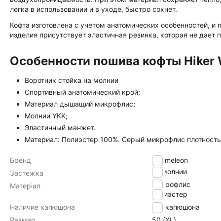
легка в использовании и в уходе, быстро сохнет.
Кофта изготовлена с учетом анатомических особенностей, и 
изделия присутствует эластичная резинка, которая не дает 
Особенности пошива кофты Hiker
Воротник стойка на молнии
Спортивный анатомический крой;
Материал дышащий микрофлис;
Молнии YKK;
Эластичный манжет.
Материал: Полиэстер 100%. Серый микрофлис плотность 
Бренд
Chameleon
на молнии
Застежка
микрофлис
Матеріал
полиэстер
Наличие капюшона
без капюшона
Размер
50 (XL)