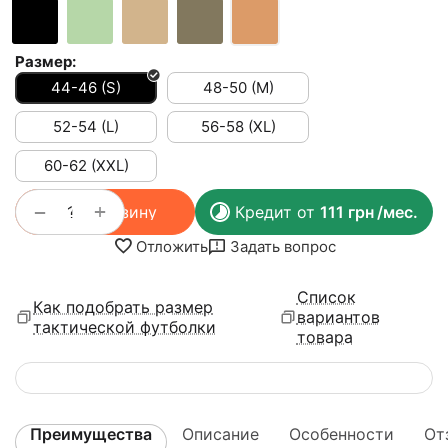
Размер:
44-46 (S)
48-50 (M)
52-54 (L)
56-58 (XL)
60-62 (XXL)
+
−
В корзину
Кредит от
111
грн
/мес.
Отложить
Задать вопрос
Список
Как подобрать размер
вариантов
тактической футболки
товара
Преимущества
Описание
Особенности
От