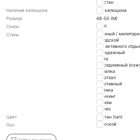
эластан
Наличие капюшона
без капюшона
Размер
48-50 (M)
Лето
Сезон
военный / милитари
Стиль
городской
для активного отды
молодежный
охота
повседневный (кэж
рыбалка
спортзал
спортивный
тактика
треккинг
туризм
фитнес
Цвет
тан (tan)
Мужской
Пол