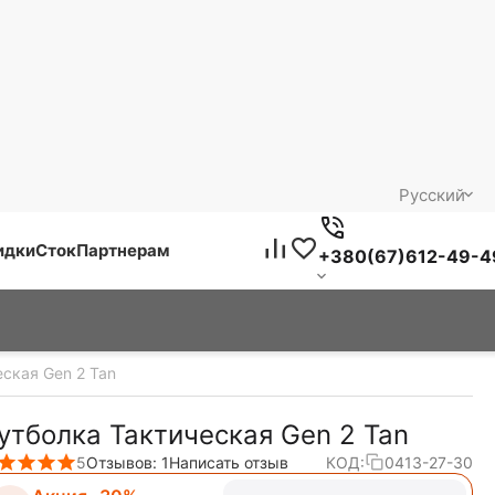
Русский
идки
Сток
Партнерам
+380(67)612-49-4
ская Gen 2 Tan
утболка Тактическая Gen 2 Tan
5
Отзывов: 1
Написать отзыв
КОД:
0413-27-30