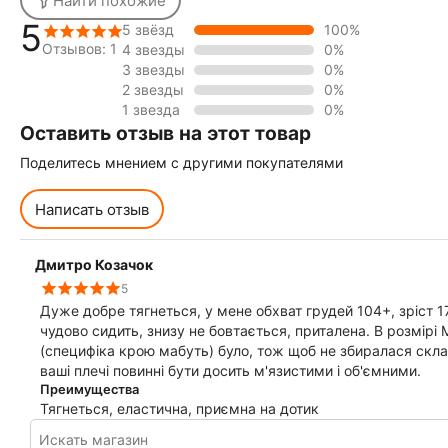
Найти похожие
5
5 звёзд
100%
Отзывов: 1
4 звезды
0%
3 звезды
0%
2 звезды
0%
1 звезда
0%
Оставить отзыв на этот товар
Поделитесь мнением с другими покупателями
Написать отзыв
Дмитро Козачок
5
Дуже добре тягнеться, у мене обхват грудей 104+, зріст 17
чудово сидить, знизу не бовтається, приталена. В розмірі 
(специфіка крою мабуть) було, тож щоб не збиралася скл
ваші плечі повинні бути досить м'язистими і об'ємними.
Преимущества
Тягнеться, еластична, приємна на дотик