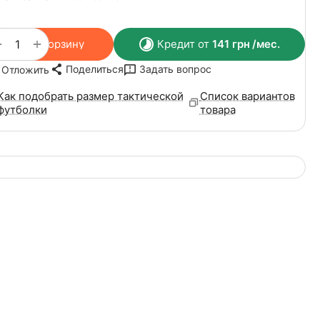
+
−
В корзину
Кредит от
141
грн
/мес.
Поделиться
Задать вопрос
Отложить
Как подобрать размер тактической
Список вариантов
футболки
товара