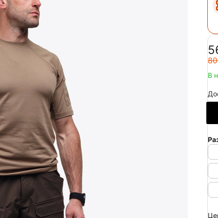
‍5
‍80
В 
До
Ра
Це