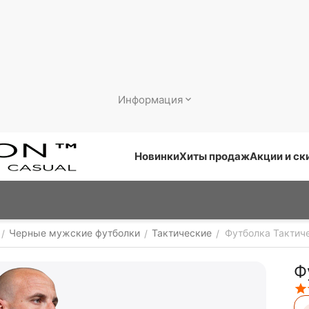
Информация
Новинки
Хиты продаж
Акции и ск
Черные мужские футболки
Тактические
Футболка Тактиче
/
/
/
Ф