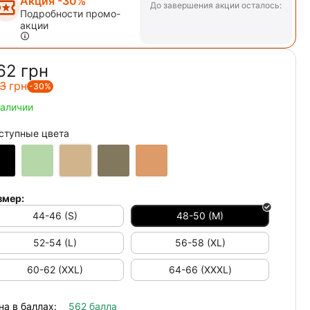
Акция -30%
До завершения акции осталось:
Подробности промо-
акции
62‍
грн
3‍
грн
-30%
наличии
ступные цвета
змер:
44-46 (S)
48-50 (M)
52-54 (L)
56-58 (XL)
60-62 (XXL)
64-66 (ХХХL)
на в баллах:
562 балла