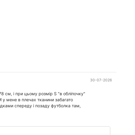
30-07-2026
8 см, і при цьому розмір S "в обліпочку"
М у мене в плечах тканини забагато
адками спереду і позаду футболка там,