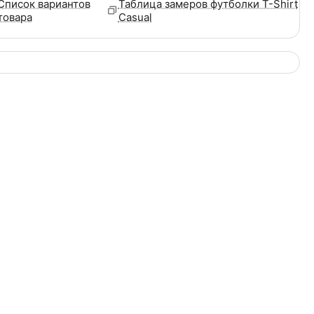
Список вариантов
Таблица замеров футболки T-Shirt
товара
Casual