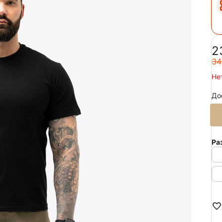
‍2
‍34
Не
До
Ра