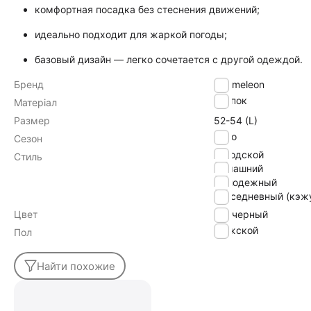
комфортная посадка без стеснения движений;
идеально подходит для жаркой погоды;
базовый дизайн — легко сочетается с другой одеждой.
Бренд
Chameleon
хлопок
Матеріал
Размер
52-54 (L)
Лето
Сезон
городской
Стиль
домашний
молодежный
повседневный (кэж
Цвет
черный
Мужской
Пол
Найти похожие