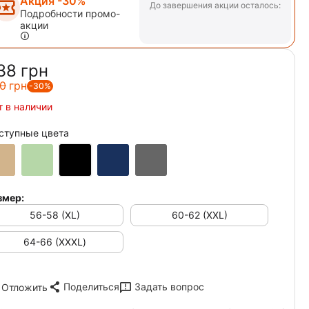
Акция -30%
До завершения акции осталось:
Подробности промо-
акции
38‍
грн
0‍
грн
-30%
т в наличии
ступные цвета
змер:
56-58 (XL)
60-62 (XXL)
64-66 (ХХХL)
Поделиться
Задать вопрос
Отложить