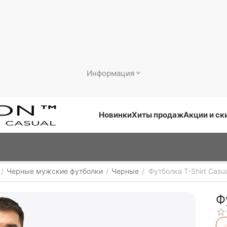
Информация
Новинки
Хиты продаж
Акции и ск
Черные мужские футболки
Черные
Футболка T-Shirt Casua
/
/
/
Ф