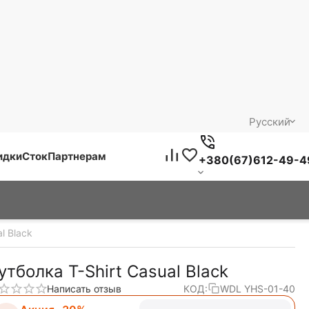
Русский
идки
Сток
Партнерам
+380(67)612-49-4
l Black
утболка T-Shirt Casual Black
Написать отзыв
КОД:
WDL YHS-01-40