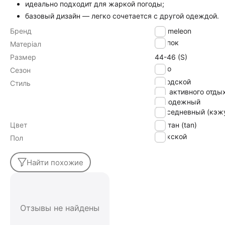
идеально подходит для жаркой погоды;
базовый дизайн — легко сочетается с другой одеждой.
Бренд
Chameleon
хлопок
Матеріал
Размер
44-46 (S)
Лето
Сезон
городской
Стиль
для активного отды
молодежный
повседневный (кэж
Цвет
тан (tan)
Мужской
Пол
Найти похожие
Отзывы не найдены