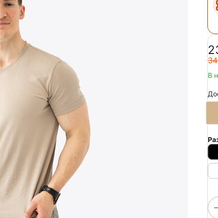
‍2
‍34
В 
До
Ра