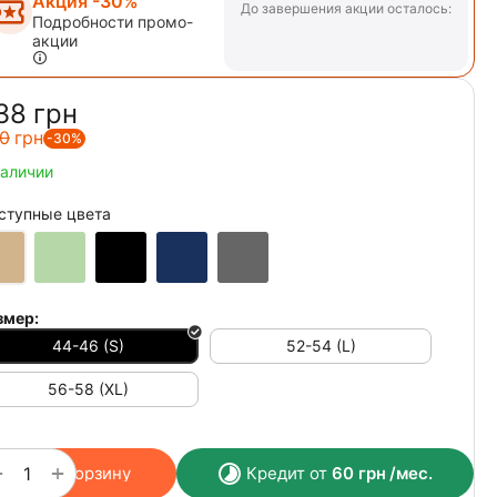
Акция -30%
До завершения акции осталось:
Подробности промо-
акции
38‍
грн
0‍
грн
-30%
наличии
ступные цвета
змер:
44-46 (S)
52-54 (L)
56-58 (XL)
+
−
В корзину
Кредит от
60
грн
/мес.