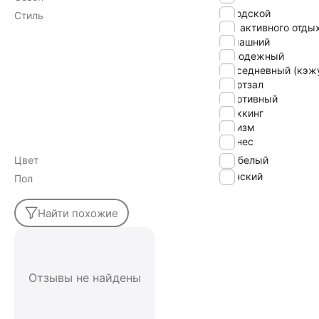
городской
Стиль
для активного отды
домашний
молодежный
повседневный (кэж
спортзал
спортивный
треккинг
туризм
фитнес
Цвет
белый
Женский
Пол
Найти похожие
Отзывы не найдены