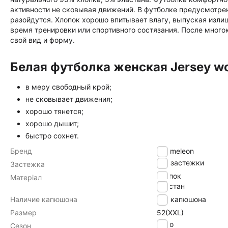
активности не сковывая движений. В футболке предусмотре
разойдутся. Хлопок хорошо впитывает влагу, выпуская изл
время тренировки или спортивного состязания. После многок
свой вид и форму.
Белая футболка женская Jersey w
в меру свободный крой;
не сковывает движения;
хорошо тянется;
хорошо дышит;
быстро сохнет.
Бренд
Chameleon
без застежки
Застежка
хлопок
Матеріал
эластан
Наличие капюшона
без капюшона
Размер
52(XXL)
Лето
Сезон