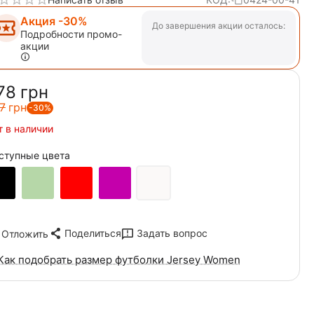
Акция -30%
До завершения акции осталось:
Подробности промо-
акции
78‍
грн
7‍
грн
-30%
т в наличии
ступные цвета
Поделиться
Задать вопрос
Отложить
Как подобрать размер футболки Jersey Women