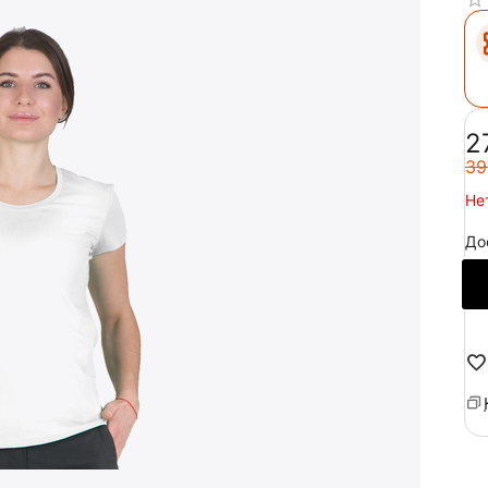
‍2
‍39
Не
До