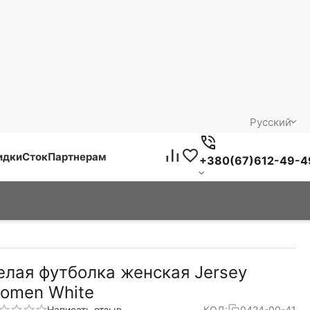
Русский
идки
Сток
Партнерам
+380(67)612-49-4
елая футболка женская Jersey
omen White
Написать отзыв
КОД:
0424-00-41