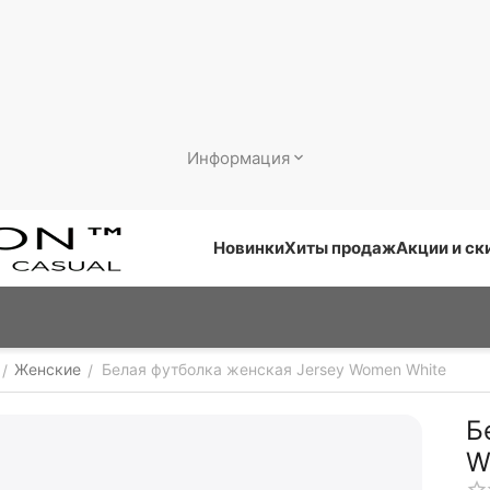
Информация
Новинки
Хиты продаж
Акции и ск
Женские
Белая футболка женская Jersey Women White
/
/
Б
W