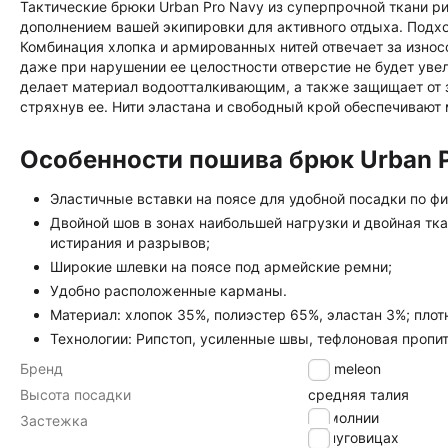
Тактические брюки Urban Pro Navy из суперпрочной ткани р
дополнением вашей экипировки для активного отдыха. Подхо
Комбинация хлопка и армированных нитей отвечает за износо
даже при нарушении ее целостности отверстие не будет уве
делает материал водоотталкивающим, а также защищает от з
стряхнув ее. Нити эластана и свободный крой обеспечиваю
Особенности пошива брюк Urban P
Эластичные вставки на поясе для удобной посадки по фи
Двойной шов в зонах наибольшей нагрузки и двойная тк
истирания и разрывов;
Широкие шлевки на поясе под армейские ремни;
Удобно расположенные карманы.
Материал: хлопок 35%, полиэстер 65%, эластан 3%; плотн
Технологии: Рипстоп, усиленные швы, тефлоновая пропит
Бренд
Chameleon
Высота посадки
средняя талия
на молнии
Застежка
на пуговицах