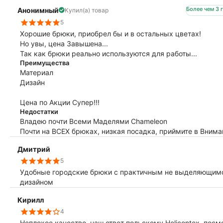
Более чем 3 
Анонимный
Купил(а) товар
5
Хорошие брюки, приобрел бы и в остальных цветах!
Но увы, цена Завышена...
Так как брюки реально используются для работы...
Преимущества
Материал
Дизайн
Цена по Акции Супер!!!
Недостатки
Владею почти Всеми Маделями Chameleon
Почти на ВСЕХ брюках, низкая посадка, приймите в Вниман
Дмитрий
5
Удобные городские брюки с практичным не выделяющим
дизайном
Кирилл
4
Неплохое качество, наш ответ польскому Helicontex, пос