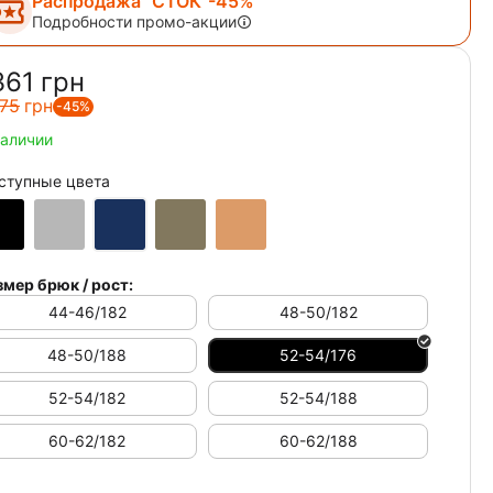
Распродажа "СТОК"-45%
Подробности промо-акции
361‍
грн
75‍
грн
-45%
наличии
ступные цвета
змер брюк / рост:
44-46/182
48-50/182
48-50/188
52-54/176
52-54/182
52-54/188
60-62/182
60-62/188