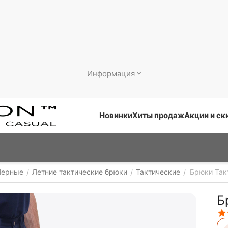
Информация
Новинки
Хиты продаж
Акции и ск
Черные
Летние тактические брюки
Тактические
Брюки Так
/
/
/
Б