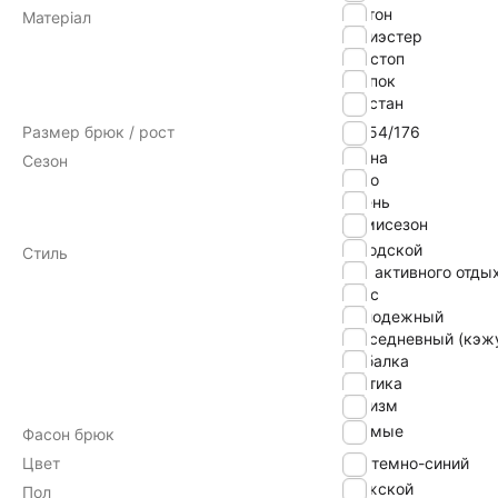
коттон
Матеріал
полиэстер
рипстоп
хлопок
эластан
Размер брюк / рост
52-54/176
Весна
Сезон
Лето
Осень
Демисезон
городской
Стиль
для активного отды
дснс
молодежный
повседневный (кэж
рыбалка
тактика
туризм
прямые
Фасон брюк
Цвет
темно-синий
Мужской
Пол