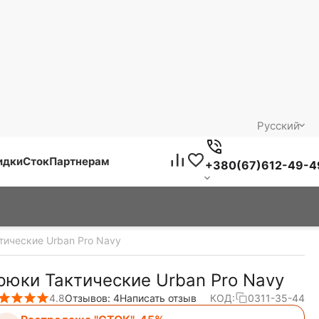
Русский
идки
Сток
Партнерам
+380(67)612-49-4
тические Urban Pro Navy
рюки Тактические Urban Pro Navy
4.8
Отзывов: 4
Написать отзыв
КОД:
0311-35-44