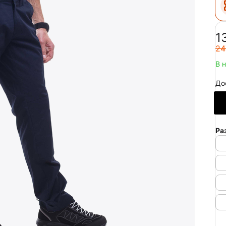
‍1
‍24
В 
До
Ра