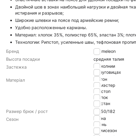
Двойной шов в зонах наибольшей нагрузки и двойная тк
истирания и разрывов;
Широкие шлевки на поясе под армейские ремни;
Удобно расположенные карманы.
Материал: хлопок 35%, полиэстер 65%, эластан 3%; плотн
Технологии: Рипстоп, усиленные швы, тефлоновая пропит
Бренд
Chameleon
Высота посадки
средняя талия
на молнии
Застежка
на пуговицах
коттон
Матеріал
полиэстер
рипстоп
хлопок
эластан
Размер брюк / рост
48-50/182
Весна
Сезон
Осень
Демисезон