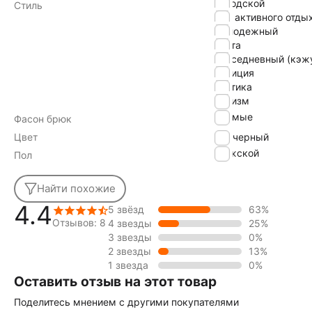
городской
Стиль
для активного отды
молодежный
охота
повседневный (кэж
полиция
тактика
туризм
прямые
Фасон брюк
Цвет
черный
Мужской
Пол
Найти похожие
4.4
5 звёзд
63%
Отзывов: 8
4 звезды
25%
3 звезды
0%
2 звезды
13%
1 звезда
0%
Оставить отзыв на этот товар
Поделитесь мнением с другими покупателями