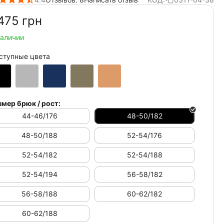
475‍
грн
наличии
ступные цвета
змер брюк / рост:
44-46/176
48-50/182
48-50/188
52-54/176
52-54/182
52-54/188
52-54/194
56-58/182
56-58/188
60-62/182
60-62/188