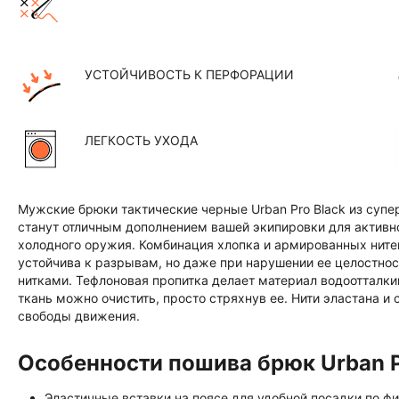
УСТОЙЧИВОСТЬ К ПЕРФОРАЦИИ
ЛЕГКОСТЬ УХОДА
Мужские брюки тактические черные Urban Pro Black из супе
станут отличным дополнением вашей экипировки для активно
холодного оружия. Комбинация хлопка и армированных нитей
устойчива к разрывам, но даже при нарушении ее целостнос
нитками. Тефлоновая пропитка делает материал водоотталки
ткань можно очистить, просто стряхнув ее. Нити эластана 
свободы движения.
Особенности пошива брюк Urban P
Эластичные вставки на поясе для удобной посадки по фи