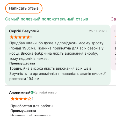
Написать отзыв
Самый полезный положительный отзыв
Са
Сергій Безуглий
25-11-2023
5
Придбав штани, бо дуже відповідають моєму зросту
(понад 190см). Тканина прийнятна для всіх сезонів у
в 
носці. Висока фабрична якість виконання виробу,
тому недоліків немає.
Преимущества
Традиційна висока якість виконання всіх швів.
Зручність та ергономічність, наявність штанів високої
ростовки 194 см.
Анонимный
Купил(а) товар
4
Приобретал для работы...
Преимущества
Интересный материал