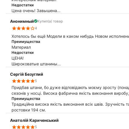
Недостатки
Цена очень! Завышена...
Анонимный
Купил(а) товар
4
Хотелось бы ещё Модели в каком нибудь Новом исполнении
Преимущества
Материал
Недостатки
ЦЕНА!
Широковатые штанины...
Сергій Безуглий
5
Придбав штани, бо дуже відповідають моєму зросту (понад
сезонів у носці. Висока фабрична якість виконання виробу,
Преимущества
Традиційна висока якість виконання всіх швів. Зручність та
ростовки 194 см.
Анатолій Кариченський
5