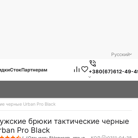
Русский
идки
Сток
Партнерам
+380(67)612-49-4
е черные Urban Pro Black
ужские брюки тактические черные
rban Pro Black
4.4
Отзывов: 8
Написать отзыв
КОД:
0311-04-38