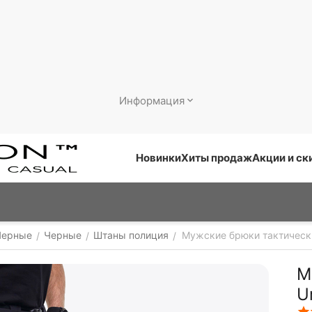
Информация
Новинки
Хиты продаж
Акции и ск
Черные
Черные
Штаны полиция
Мужские брюки тактически
/
/
/
М
U