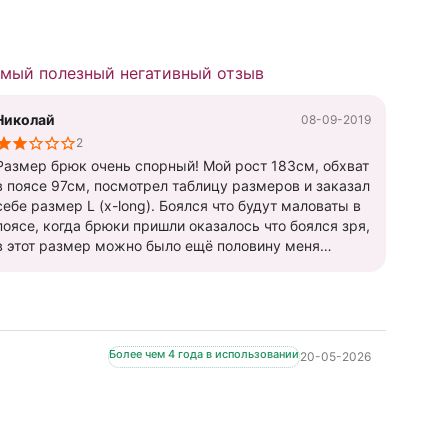
мый полезный негативный отзыв
Николай
08-09-2019
2
Размер брюк очень спорный! Мой рост 183см, обхват
поясе 97см, посмотрел таблицу размеров и заказал
себе размер L (x-long). Боялся что будут маловаты в
поясе, когда брюки пришли оказалось что боялся зря,
в этот размер можно было ещё половину меня
всунуть. Поменял на размер М (x-long) и брюки сели
даже лучше чем на картинке хорошо что взял именно
(x-long) иначе был бы как подстрелен, а так
идеально!!!! Что касается цены, то она очень
завышена, токого качества брюки можно купить
Более чем 4 года в использовании
20-05-2026
максимум за 1000гр. (40$)