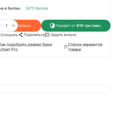
на в баллах:
2475 баллов
+
−
В корзину
Кредит от
619
грн
/мес.
Поделиться
Задать вопрос
Отложить
Как подобрать размер брюк
Список вариантов
Urban Pro
товара