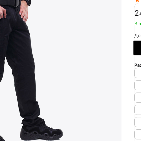
‍2
В 
До
Ра