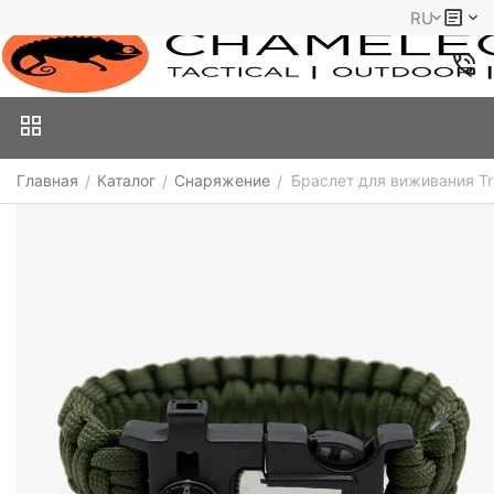
RU
Главная
Каталог
Снаряжение
Браслет для виживания T
/
/
/