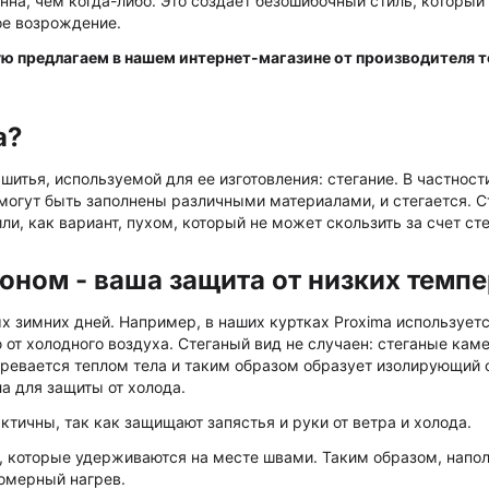
на, чем когда-либо. Это создает безошибочный стиль, который
ое возрождение.
ю предлагаем в нашем интернет-магазине от производителя 
а?
итья, используемой для ее изготовления: стегание. В частности
е могут быть заполнены различными материалами, и стегается.
и, как вариант, пухом, который не может скользить за счет сте
оном - ваша защита от низких темп
 зимних дней. Например, в наших куртках Proxima используетс
 от холодного воздуха. Стеганый вид не случаен: стеганые ка
гревается теплом тела и таким образом образует изолирующий 
а для защиты от холода.
тичны, так как защищают запястья и руки от ветра и холода.
, которые удерживаются на месте швами. Таким образом, напол
номерный нагрев.