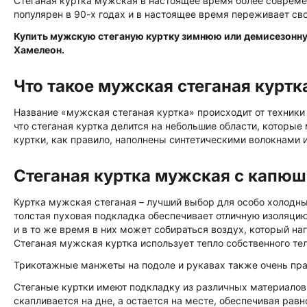
Стеганая куртка мужская в настоящее время более современ
популярен в 90-х годах и в настоящее время переживает св
Купить мужскую стеганую куртку зимнюю или демисезонну
Хамелеон.
Что такое мужская стеганая куртк
Название «мужская стеганая куртка» происходит от техники ш
что стеганая куртка делится на небольшие области, которы
куртки, как правило, наполнены синтетическими волокнами ил
Стеганая куртка мужская с капюш
Куртка мужская стеганая – лучший выбор для особо холодных
толстая пуховая подкладка обеспечивает отличную изоляцию
и в то же время в них может собираться воздух, который на
Стеганая мужская куртка использует тепло собственного тел
Трикотажные манжеты на подоле и рукавах также очень прак
Стеганые куртки имеют подкладку из различных материалов
скапливается на дне, а остается на месте, обеспечивая рав