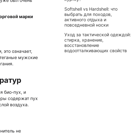
 уже был очень
Softshell vs Hardshell: что
выбрать для походов,
торговой марки
активного отдыха и
повседневной носки
Уход за тактической одеждой:
стирка, хранение,
восстановление
водоотталкивающих свойств
, это означает,
 Стеганые мужские
гания.
ератур
я био-пух, и
меры содержат пух
слой воздуха.
нитель не