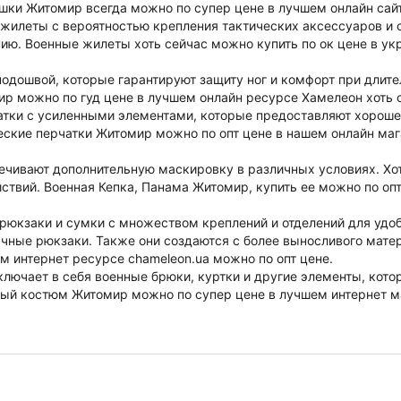
ашки Житомир всегда можно по супер цене в лучшем онлайн сайт
жилеты с вероятностью крепления тактических аксессуаров и 
ию. Военные жилеты хоть сейчас можно купить по ок цене в у
подошвой, которые гарантируют защиту ног и комфорт при длит
ир можно по гуд цене в лучшем онлайн ресурсе Хамелеон хоть 
атки с усиленными элементами, которые предоставляют хороше
ческие перчатки Житомир можно по опт цене в нашем онлайн ма
ечивают дополнительную маскировку в различных условиях. Хот
ствий. Военная Кепка, Панама Житомир, купить ее можно по опт
рюкзаки и сумки с множеством креплений и отделений для удо
чные рюкзаки. Также они создаются с более выносливого матер
 интернет ресурсе chameleon.ua можно по опт цене.
лючает в себя военные брюки, куртки и другие элементы, кот
нный костюм Житомир можно по супер цене в лучшем интернет м