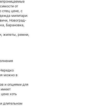
онепроницаемые
исимости от
 спец цене, с
одежда милитари:
вичи, Новоград-
ка, Барановка,
и, жилеты, ремни,
полнения
 Нередко
ня можно в
ов и опциями для
 имеет
 цене хоть
ри длительном