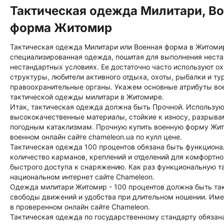
Тактическая одежда Милитари, В
форма Житомир
Тактическая одежда Милитари или Военная форма в Житомир
специализированная одежда, пошитая для выполнения неста
нестандартных условиях. Ее достаточно часто используют о
структуры, любители активного отдыха, охоты, рыбалки и ту
правоохранительные органы. Укажем основные атрибуты во
тактической одежды милитари в Житомире.
Итак, тактическая одежда должна быть Прочной. Использую
высококачественные материалы, стойкие к износу, разрыва
погодным катаклизмам. Прочную купить военную форму Жи
военном онлайн сайте chameleon.ua по кулл цене.
Тактическая одежда 100 процентов обязана быть функциона
количество карманов, креплений и отделений для комфортн
быстрого доступа к снаряжению. Как раз функциональную т
национальном интернет сайте Chameleon.
Одежда милитари Житомир - 100 процентов должна быть та
свободы движений и удобства при длительном ношении. Име
в проверенном онлайн сайте Chameleon.
Тактическая одежда по государственному стандарту обязан