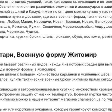
ы от погодных условий, таких как водоотталкивающие и ветр
бавления или снятия различных элементов и аксессуаров в зав
ьной защитой и Камуфляжем по опт цене можно купить у нас по
ленные пункты доставки, где есть военная форма, тактическая 
ны, Любар, Малин, Народичи, Новая, Боровая, Новые, Белокоро
мышль, Романов, Ружин, Словечное, Червоноармейск, Андрушев
ыш, Черняхов, Чуднов.
ерчатки, куртки, брюки, штаны, рюкзаки, обувь, костюмы, ремн
итари, Военную форму Житомир
и бывает различных видов, каждый из которых создан для вы
виды военной формы в Житомире:
ные штаны с большим количеством карманов и усиленных швов.
иалов. Купить тактические военные брюки Житомир прямо сегод
лкивающие и ветронепроницаемые куртки с множеством карман
встроенную защиту от низких температур. Военная куртка часто
итомир можно в нашем интернет магазине chameleon.ua по гуд
ыми или короткими рукавами, которые гарантируют комфорт п