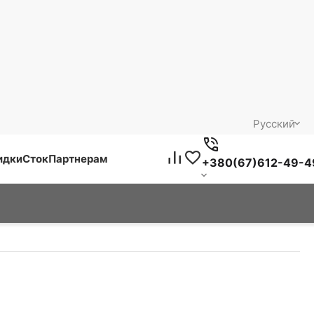
Русский
идки
Сток
Партнерам
+380(67)612-49-4