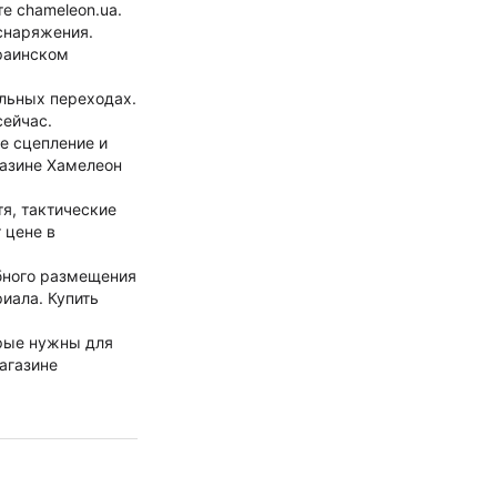
е chameleon.ua.
снаряжения.
краинском
ельных переходах.
сейчас.
е сцепление и
газине Хамелеон
я, тактические
 цене в
бного размещения
иала. Купить
орые нужны для
агазине