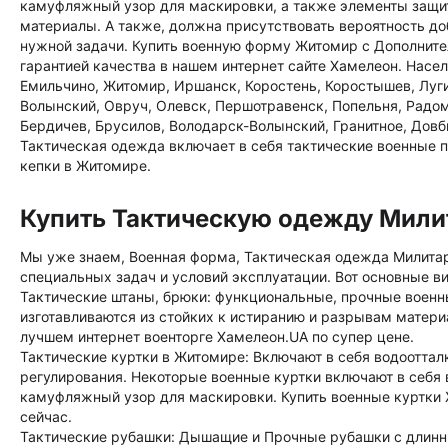
камуфляжный узор для маскировки, а также элементы защит
материалы. А также, должна присутствовать вероятность до
нужной задачи. Купить военную форму Житомир с Дополнител
гарантией качества в нашем интернет сайте Хамелеон. Насе
Емильчино, Житомир, Иршанск, Коростень, Коростышев, Луги
Волынский, Овруч, Олевск, Першотравенск, Попельня, Радо
Бердичев, Брусилов, Володарск-Волынский, Гранитное, Довб
Тактическая одежда включает в себя тактические военные п
кепки в Житомире.
Купить Тактическую одежду Мил
Мы уже знаем, Военная форма, Тактическая одежда Милитар
специальных задач и условий эксплуатации. Вот основные 
Тактические штаны, брюки: функциональные, прочные воен
изготавливаются из стойких к истиранию и разрывам матер
лучшем интернет военторге Хамелеон.UA по супер цене.
Тактические куртки в Житомире: Включают в себя водоотта
регулирования. Некоторые военные куртки включают в себя 
камуфляжный узор для маскировки. Купить военные куртки Ж
сейчас.
Тактические рубашки: Дышащие и Прочные рубашки с длинн