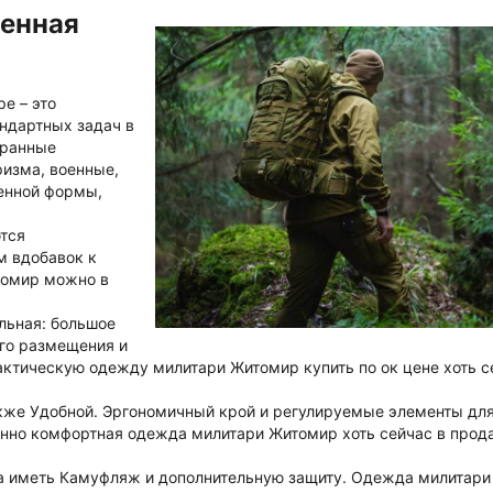
оенная
е – это
ндартных задач в
хранные
ризма, военные,
енной формы,
тся
м вдобавок к
томир можно в
льная: большое
ого размещения и
актическую одежду милитари Житомир купить по ок цене хоть 
кже Удобной. Эргономичный крой и регулируемые элементы дл
нно комфортная одежда милитари Житомир хоть сейчас в прода
а иметь Камуфляж и дополнительную защиту. Одежда милитари