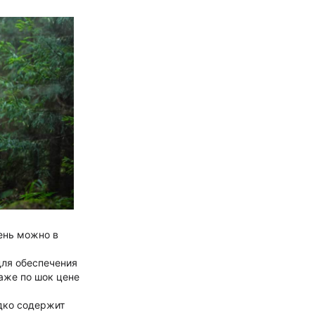
ень можно в
для обеспечения
аже по шок цене
дко содержит