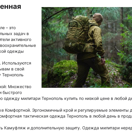
оенная
е – это
льных задач в
ители активного
авоохранительные
ской одежды
. Используются
ывам в свой
у Тернополь
.
ной: Множество
и быстрого
 одежду милитари Тернополь купить по низкой цене в любой д
же Комфортной. Эргономичный крой и регулируемые элементы 
комфортная тактическая одежда Тернополь в любой день в прод
ть Камуфляж и дополнительную защиту. Одежда милитари нере