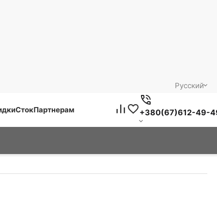
Русский
идки
Сток
Партнерам
+380(67)612-49-4