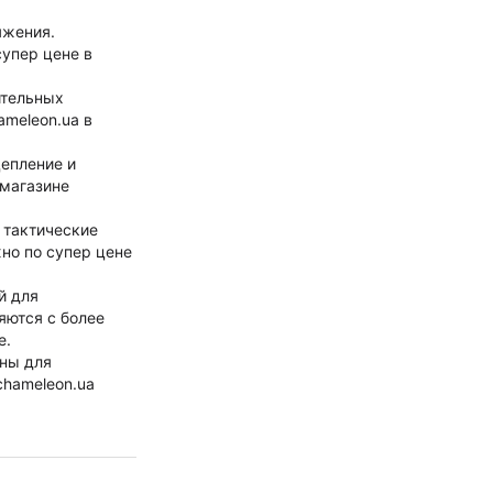
яжения.
упер цене в
ительных
ameleon.ua в
епление и
 магазине
 тактические
жно по супер цене
й для
яются с более
е.
жны для
chameleon.ua