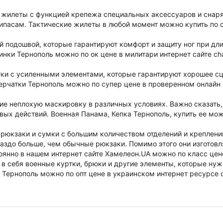
 жилеты с функцией крепежа специальных аксессуаров и снар
ипасам. Тактические жилеты в любой момент можно купить по с
ой подошвой, которые гарантируют комфорт и защиту ног при дл
инки Тернополь можно по ок цене в милитари интернет сайте ch
ки с усиленными элементами, которые гарантируют хорошее сц
перчатки Тернополь можно по супер цене в проверенном онлайн
ие неплохую маскировку в различных условиях. Важно сказать,
вых действий. Военная Панама, Кепка Тернополь, купить ее мо
рюкзаки и сумки с большим количеством отделений и креплени
здо больше, чем обычные рюкзаки. Помимо этого они изготовл
оянно в нашем интернет сайте Хамелеон.UA можно по класс цен
 себя военные куртки, брюки и другие элементы, которые ну
 Тернополь можно по опт цене в украинском интернет ресурсе 