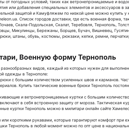
ы от погодных условий, таких как ветронепроницаемые и вод
ятия или добавления специальных элементов и аксессуаров в з
ельной защитой и Камуфляжем по низкой цене можно купить у 
meleon.ua. Список городов доставки, где есть военная форма, т
очаев, Скала-Подольская, Скалат, Теребовля, Тернополь, Толст
овцы, Микулинцы, Бережаны, Борщев, Бучач, Вишневец, Гусятин
юки, штаны, обувь, костюмы, рюкзаки, кепки, ремни, перчатки,
тари, Военную форму Тернополь
т разнообразных видов, каждый из которых нужен для выполне
кой одежды в Тернополе:
брюки с большим количеством усиленных швов и карманов. Час
ериалов. Купить тактические военные брюки Тернополь постоя
алкивающие и ветронепроницаемые куртки с большим количеств
включают в себя встроенную защиту от мороза. Тактическая ку
ные куртки Тернополь можно в милитари онлайн сайте Хамелео
или короткими рукавами, которые гарантируют комфорт при 
ашки Тернополь в любой момент можно по опт цене в национальн