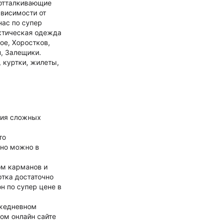
оотталкивающие
ависимости от
нас по супер
актическая одежда
ое, Хоростков,
, Залещики.
 куртки, жилеты,
ния сложных
то
нно можно в
ом карманов и
ртка достаточно
н по супер цене в
ежедневном
ом онлайн сайте