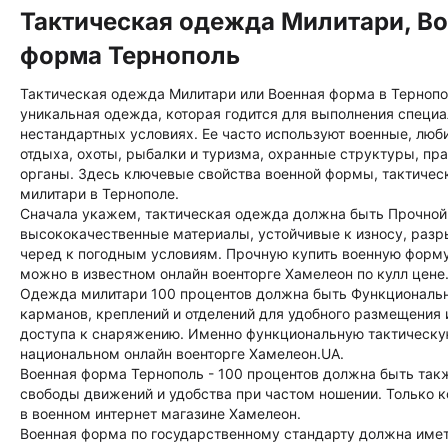
Тактическая одежда Милитари, В
форма Тернополь
Тактическая одежда Милитари или Военная форма в Тернопол
уникальная одежда, которая годится для выполнения специа
нестандартных условиях. Ее часто используют военные, люб
отдыха, охоты, рыбалки и туризма, охранные структуры, пр
органы. Здесь ключевые свойства военной формы, тактиче
милитари в Тернополе.
Сначала укажем, тактическая одежда должна быть Прочной
высококачественные материалы, устойчивые к износу, разр
черед к погодным условиям. Прочную купить военную форм
можно в известном онлайн военторге Хамелеон по кулл цене
Одежда милитари 100 процентов должна быть Функциональ
карманов, креплений и отделений для удобного размещения 
доступа к снаряжению. Именно функциональную тактическую
национальном онлайн военторге Хамелеон.UA.
Военная форма Тернополь - 100 процентов должна быть так
свободы движений и удобства при частом ношении. Только 
в военном интернет магазине Хамелеон.
Военная форма по государственному стандарту должна име