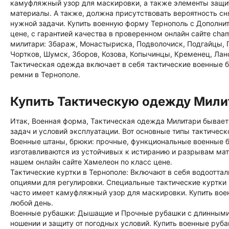
камуфляжный узор для маскировки, а также элементы защит
материалы. А также, должна присутствовать вероятность сн
нужной задачи. Купить военную форму Тернополь с Дополнит
цене, с гарантией качества в проверенном онлайн сайте cha
милитари: Збараж, Монастыриска, Подволочиск, Подгайцы, П
Чортков, Шумск, Зборов, Козова, Копычинцы, Кременец, Лан
Тактическая одежда включает в себя тактические военные бр
ремни в Тернополе.
Купить Тактическую одежду Мили
Итак, Военная форма, Тактическая одежда Милитари бывае
задач и условий эксплуатации. Вот основные типы тактичес
Военные штаны, брюки: прочные, функциональные военные 
изготавливаются из устойчивых к истиранию и разрывам мат
нашем онлайн сайте Хамелеон по класс цене.
Тактические куртки в Тернополе: Включают в себя водоотт
опциями для регулировки. Специальные тактические куртки 
часто имеет камуфляжный узор для маскировки. Купить воен
любой день.
Военные рубашки: Дышащие и Прочные рубашки с длинными 
ношении и защиту от погодных условий. Купить военные руб