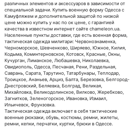
различных элементов и аксессуаров в зависимости от
специальной задачи. Купить военную форму Одесса с
Камуфляжем и дополнительной защитой по низкой
цене можно купить у нас по ок цене, с гарантией
качества в известном интернет сайте chameleon.ua.
Населенные пункты доставки, где есть военная форма,
тактическая одежда милитари: Червонознаменка,
Черноморское, Шевченково, Ширяево, Южное, Килия,
Кодыма, Коминтерновское, Котовск, Красные, Окны,
Кучурган, Лиманское, Любашевка, Николаевка,
Овидиополь, Одесса, Песчаная, Рени, Раздельная,
Саврань, Сарата, Тарутино, Татарбунары, Теплодар,
Троицкое, Ананьев, Арциз, Балта, Березовка, Белгород-
Днестровский, Беляевка, Болград, Великая,
Михайловка, Великодолинское, Вилково, Жеребково,
Загнитков, Зеленогорское, Ивановка, Измаил,
Ильичевск, Фрунзовка.
Тактическая одежда включает в себя тактические
военные рюкзаки, обувь, костюмы, ремни, жилеты,
ремни, кепки, перчатки, куртки, брюки в Одессе.