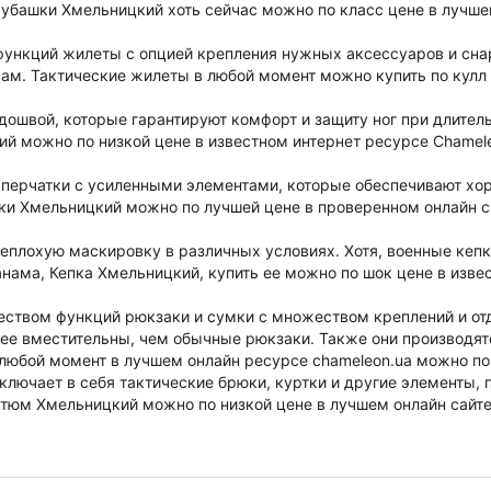
 рубашки Хмельницкий хоть сейчас можно по класс цене в лучш
функций жилеты с опцией крепления нужных аксессуаров и сна
сам. Тактические жилеты в любой момент можно купить по кулл
одошвой, которые гарантируют комфорт и защиту ног при длител
ий можно по низкой цене в известном интернет ресурсе Chamel
 перчатки с усиленными элементами, которые обеспечивают хо
тки Хмельницкий можно по лучшей цене в проверенном онлайн 
еплохую маскировку в различных условиях. Хотя, военные кепк
анама, Кепка Хмельницкий, купить ее можно по шок цене в изве
еством функций рюкзаки и сумки с множеством креплений и от
ее вместительны, чем обычные рюкзаки. Также они производят
любой момент в лучшем онлайн ресурсе chameleon.ua можно по
лючает в себя тактические брюки, куртки и другие элементы,
стюм Хмельницкий можно по низкой цене в лучшем онлайн сайт