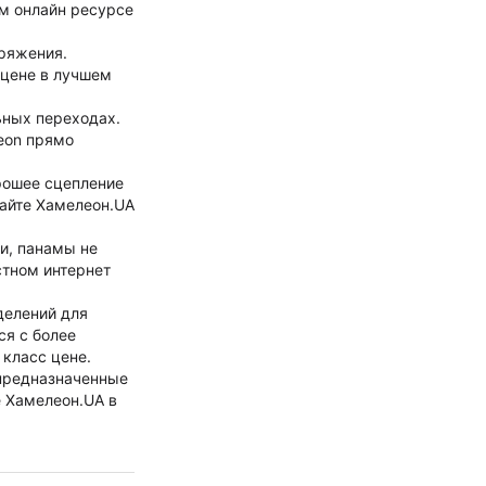
ем онлайн ресурсе
ряжения.
 цене в лучшем
ьных переходах.
eon прямо
рошее сцепление
сайте Хамелеон.UA
и, панамы не
стном интернет
делений для
ся с более
 класс цене.
 предназначенные
е Хамелеон.UA в