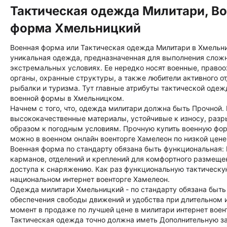
Тактическая одежда Милитари, В
форма Хмельницкий
Военная форма или Тактическая одежда Милитари в Хмельни
уникальная одежда, предназначенная для выполнения слож
экстремальных условиях. Ее нередко носят военные, право
органы, охранные структуры, а также любители активного от
рыбалки и туризма. Тут главные атрибуты тактической одеж
военной формы в Хмельницком.
Начнем с того, что, одежда милитари должна быть Прочной.
высококачественные материалы, устойчивые к износу, раз
образом к погодным условиям. Прочную купить военную фо
можно в военном онлайн военторге Хамелеон по низкой цене
Военная форма по стандарту обязана быть функциональная:
карманов, отделений и креплений для комфортного размеще
доступа к снаряжению. Как раз функциональную тактическу
национальном интернет военторге Хамелеон.
Одежда милитари Хмельницкий - по стандарту обязана быть
обеспечения свободы движений и удобства при длительном 
момент в продаже по лучшей цене в милитари интернет воент
Тактическая одежда точно должна иметь Дополнительную з