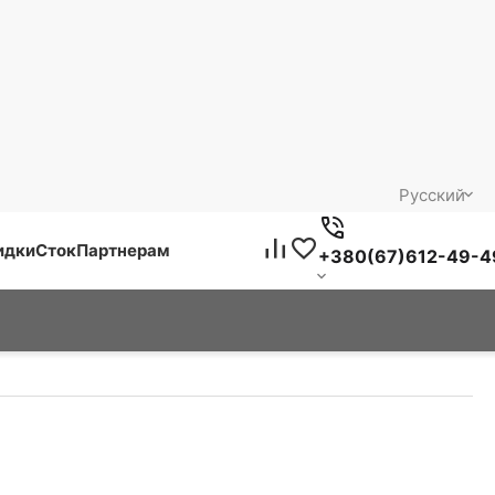
Русский
идки
Сток
Партнерам
+380(67)612-49-4