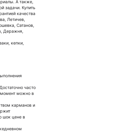
риалы. А также,
й задачи. Купить
рантией качества
ва, Летичев,
ошевка, Сатанов,
в, Деражня,
аки, кепки,
выполнения
Достаточно часто
 момент можно в
ством карманов и
ержит
о шок цене в
ежедневном