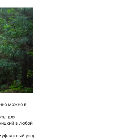
нно можно в
нты для
ницкий в любой
амуфляжный узор