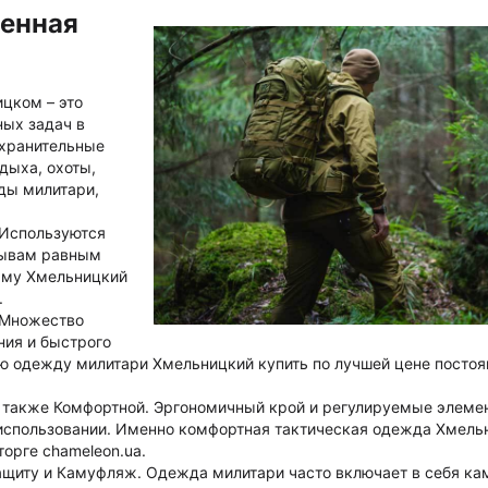
оенная
цком – это
ных задач в
охранительные
дыха, охоты,
ды милитари,
 Используются
рывам равным
рму Хмельницкий
.
 Множество
ния и быстрого
ю одежду милитари Хмельницкий купить по лучшей цене постоя
 также Комфортной. Эргономичный крой и регулируемые элеме
использовании. Именно комфортная тактическая одежда Хмель
орге chameleon.ua.
ащиту и Камуфляж. Одежда милитари часто включает в себя к