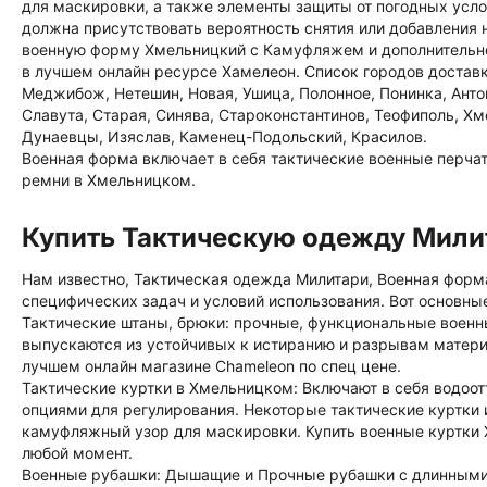
для маскировки, а также элементы защиты от погодных усл
должна присутствовать вероятность снятия или добавления 
военную форму Хмельницкий с Камуфляжем и дополнительной 
в лучшем онлайн ресурсе Хамелеон. Список городов доставки
Меджибож, Нетешин, Новая, Ушица, Полонное, Понинка, Анто
Славута, Старая, Синява, Староконстантинов, Теофиполь, Х
Дунаевцы, Изяслав, Каменец-Подольский, Красилов.
Военная форма включает в себя тактические военные перчатк
ремни в Хмельницком.
Купить Тактическую одежду Мили
Нам известно, Тактическая одежда Милитари, Военная форм
специфических задач и условий использования. Вот основн
Тактические штаны, брюки: прочные, функциональные военн
выпускаются из устойчивых к истиранию и разрывам матери
лучшем онлайн магазине Chameleon по спец цене.
Тактические куртки в Хмельницком: Включают в себя водоо
опциями для регулирования. Некоторые тактические куртки 
камуфляжный узор для маскировки. Купить военные куртки Х
любой момент.
Военные рубашки: Дышащие и Прочные рубашки с длинными 