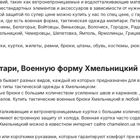
овий, таких как ветронепроницаемые и водоотталкивающие мате
нестандартных элементов и аксессуаров в зависимости от нужно
защитой по супер цене можно купить у нас по спец цене, с га
, где есть военная форма, тактическая одежда милитари: Лета
нины, Белогорье, Войтовцы, Виньковцы, Волочиск, Городок, Рад
мельницкий, Чемеровцы, Шепетовка, Ямполь, Ярмолинцы, Грице
и, куртки, жилеты, ремни, брюки, штаны, обувь, костюмы, рюкз
тари, Военную форму Хмельницкий
а бывает разных видов, каждый из которых предназначен для 
ые типы тактической одежды в Хмельницком:
ые брюки с большим количеством усиленных швов и карманов. 
алов. Купить тактические военные брюки Хмельницкий в любой
тталкивающие и ветронепроницаемые куртки с большим количе
имеют встроенную защиту от холода. Военная куртка часто сод
мельницкий можно в известном интернет сайте chameleon.ua п
или короткими рукавами, которые гарантируют комфорт при 