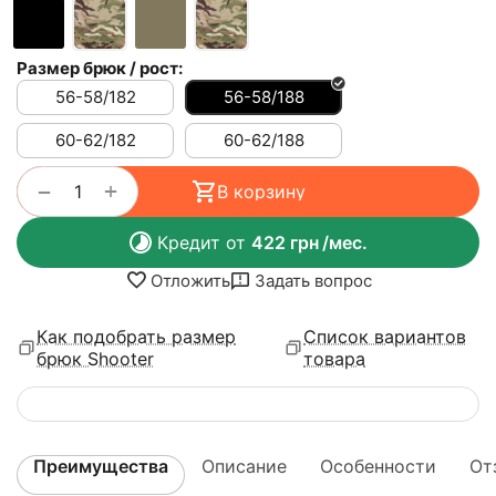
Размер брюк / рост:
56-58/182
56-58/188
60-62/182
60-62/188
+
−
В корзину
Кредит от
422
грн
/мес.
Отложить
Задать вопрос
Как подобрать размер
Список вариантов
брюк Shooter
товара
Преимущества
Описание
Особенности
От