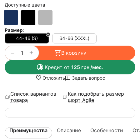
Доступные цвета
Размер:
44-46 (S)
64-66 (ХХХL)
+
−
В корзину
Кредит от
125
грн
/мес.
Отложить
Задать вопрос
Список вариантов
Как подобрать размер
товара
шорт Agile
Преимущества
Описание
Особенности
От