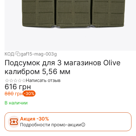
КОД:
gaf15-mag-003g
Подсумок для 3 магазинов Olive
калибром 5,56 мм
Написать отзыв
‍616‍
грн
‍880‍
грн
-30%
В наличии
Акция -30%
Подробности промо-акции