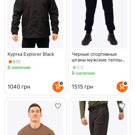
Куртка Explorer Black
Черные спортивные
штаны мужские теплые
5
(1)
Sporter Black
В наличии
0.0
В наличии
‍1040‍
грн
‍1515‍
грн