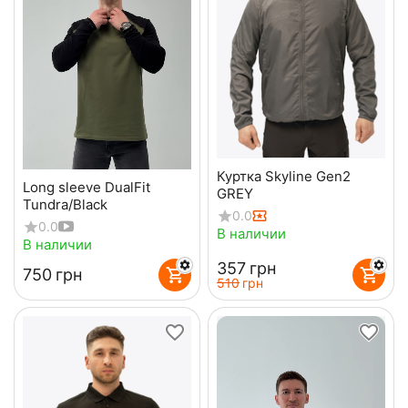
Куртка Skyline Gen2
Long sleeve DualFit
GREY
Tundra/Black
0.0
0.0
В наличии
В наличии
‍357‍
грн
‍750‍
грн
‍510‍
грн