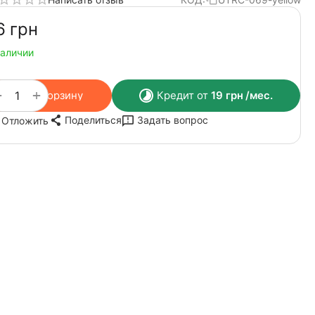
6‍
грн
наличии
+
−
В корзину
Кредит от
19
грн
/мес.
Поделиться
Задать вопрос
Отложить