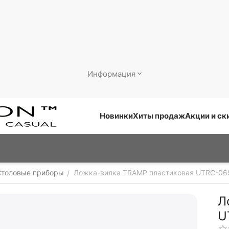
Информация
Новинки
Хиты продаж
Акции и ск
Столовые приборы
Ложка-вилка TRAMP пластиковая UTRC-06
/
Л
U