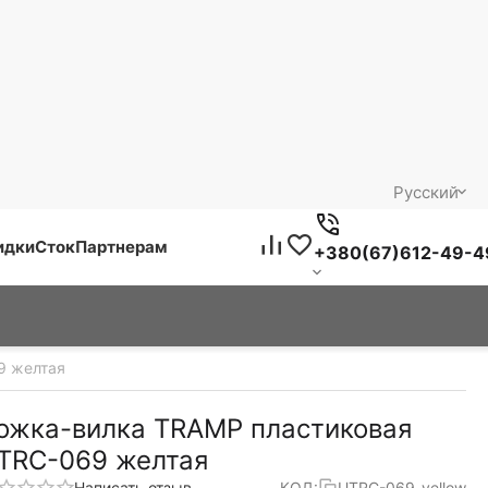
Русский
идки
Сток
Партнерам
+380(67)612-49-4
9 желтая
ожка-вилка TRAMP пластиковая
TRC-069 желтая
Написать отзыв
КОД:
UTRC-069-yellow