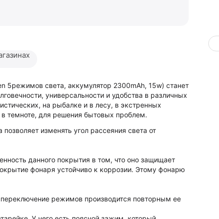
агазинах
n 5режимов света, аккумулятор 2300mAh, 15w) станет
лговечности, универсальности и удобства в различных
истических, на рыбалке и в лесу, в экстренных
ы в темноте, для решения бытовых проблем.
 позволяет изменять угол рассеяния света от
нность данного покрытия в том, что оно защищает
 покрытие фонаря устойчиво к коррозии. Этому фонарю
, переключение режимов производится повторным ее
тарейке. У него есть поясной зажим, который