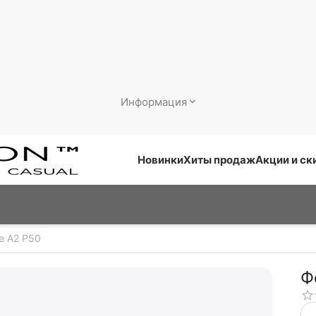
Информация
Новинки
Хиты продаж
Акции и ск
e A2 P50
Ф