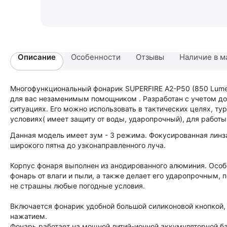
Описание
Особенности
Отзывы
Наличие в м
Многофункциональный фонарик SUPERFIRE A2-P50 (850 Lume
для вас незаменимым помощником . Разработан с учетом до
ситуациях. Его можно использовать в тактических целях, тур
условиях( имеет защиту от воды, ударопрочный), для работ
Данная модель имеет зум - 3 режима. Фокусированная линза
широкого пятна до узконаправленного луча.
Корпус фонаря выполнен из анодированного алюминия. Особе
фонарь от влаги и пыли, а также делает его ударопрочным,
не страшны любые погодные условия.
Включается фонарик удобной большой силиконовой кнопкой
нажатием.
Фонарь работает на мощной литий-ионной аккумуляторной ба