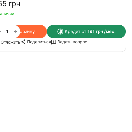
65‍
грн
наличии
+
−
В корзину
Кредит от
191
грн
/мес.
Поделиться
Задать вопрос
Отложить