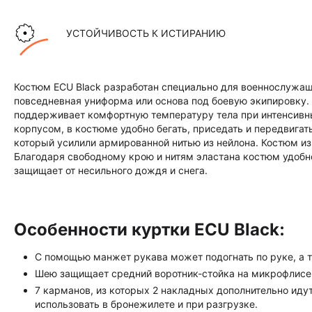
УСТОЙЧИВОСТЬ К ИСТИРАНИЮ
Костюм ECU Black разработан специально для военнослужащ
повседневная униформа или основа под боевую экипировку. 
поддерживает комфортную температуру тела при интенсивны
корпусом, в костюме удобно бегать, приседать и передвигат
который усилили армированной нитью из нейлона. Костюм из
Благодаря свободному крою и нитям эластана костюм удобно
защищает от несильного дождя и снега.
Особенности куртки ECU Black:
С помощью манжет рукава может подогнать по руке, а т
Шею защищает средний воротник-стойка на микрофлисе,
7 карманов, из которых 2 накладных дополнительно иду
использовать в бронежилете и при разгрузке.