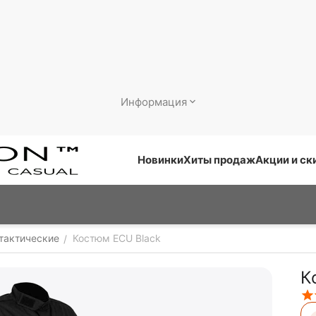
Информация
Новинки
Хиты продаж
Акции и ск
тактические
Костюм ECU Black
/
К