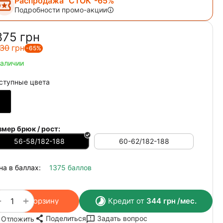
Распродажа "СТОК"-65%
Подробности промо-акции
375‍
грн
30‍
грн
-65%
наличии
ступные цвета
змер брюк / рост:
56-58/182-188
60-62/182-188
на в баллах:
1375 баллов
+
−
В корзину
Кредит от
344
грн
/мес.
Поделиться
Задать вопрос
Отложить