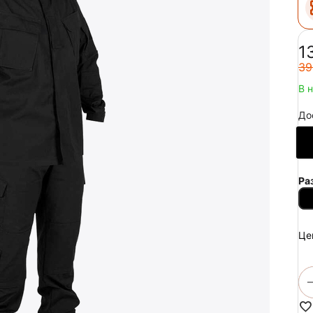
‍1
‍39
В 
До
Ра
Це