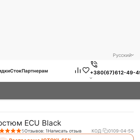
Русский
идки
Сток
Партнерам
+380(67)612-49-4
остюм ECU Black
5
Отзывов: 1
Написать отзыв
КОД:
0109-04-55