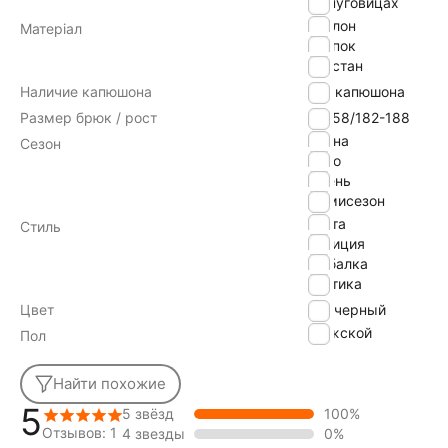
на пуговицах
нейлон
Матеріал
хлопок
эластан
Наличие капюшона
без капюшона
Размер брюк / рост
56-58/182-188
Весна
Сезон
Лето
Осень
Демисезон
охота
Стиль
полиция
рыбалка
тактика
Цвет
черный
Мужской
Пол
Найти похожие
5
5 звёзд
100%
Отзывов: 1
4 звезды
0%