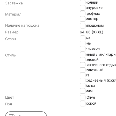
на молнии
Застежка
на шнуровке
микрофлис
Матеріал
полиэстер
Наличие капюшона
с капюшоном
Размер
64-66 (ХХХL)
Весна
Сезон
Осень
Демисезон
военный / милитари
Стиль
городской
для активного отды
молодежный
охота
повседневный (кэж
рыбалка
туризм
Цвет
Olive
Мужской
Пол