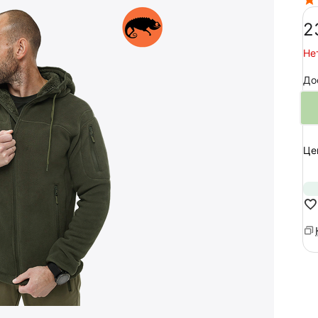
‍2
Не
До
Це