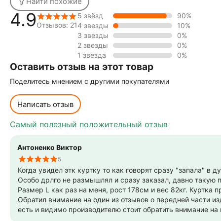
Найти похожие
4.9
5 звёзд
90%
Отзывов: 21
4 звезды
10%
3 звезды
0%
2 звезды
0%
1 звезда
0%
Оставить отзыв на этот товар
Поделитесь мнением с другими покупателями
Написать отзыв
Самый полезный положительный отзыв
Антоненко Виктор
5
Когда увидел этк куртку то как говорят сразу "запала" в ду
Особо дрлго не размышлял и сразу заказал, давно такую
Размер L как раз на меня, рост 178см и вес 82кг. Куртка п
Обратил внимание на один из отзывов о передней части из
есть и видимо производителю стоит обратить внимание на крой, потому как карманы будут в процессе носки
однозначно оттягивать передок, хотя частично это решаем