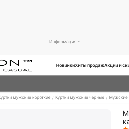
Информация
Новинки
Хиты продаж
Акции и ск
Куртки мужские короткие
Куртки мужские черные
Мужские 
/
/
М
к