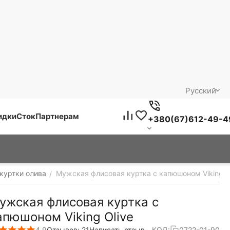
Русский
идки
Сток
Партнерам
+380(67)612-49-4
куртки олива
Мужская флисовая куртка с капюшоном Viking O
/
ужская флисовая куртка с
апюшоном Viking Olive
4.9
Отзывов: 21
Написать отзыв
КОД:
0722-01-90